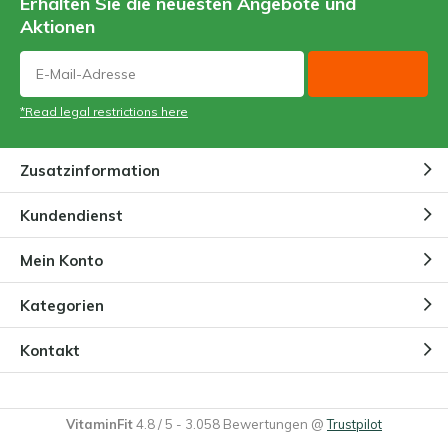
Erhalten Sie die neuesten Angebote und
Aktionen
*Read legal restrictions here
Zusatzinformation
Kundendienst
Mein Konto
Kategorien
Kontakt
VitaminFit
4.8
/
5
-
3.058
Bewertungen @
Trustpilot