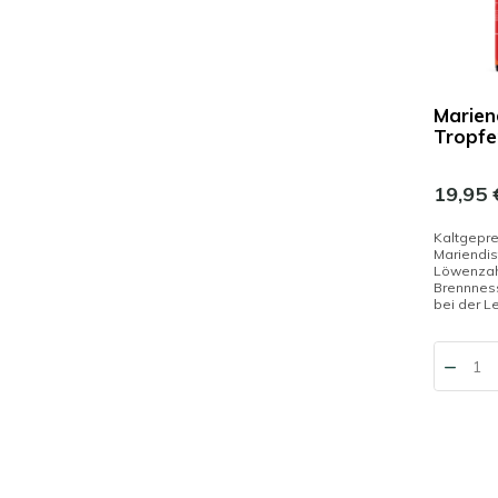
Marien
Tropfe
19,95 
Kaltgepr
Mariendis
Löwenzah
Brennnesse
bei der Le