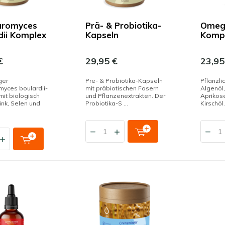
aromyces
Prä- & Probiotika-
Omega
dii Komplex
Kapseln
Komp
€
29,95 €
23,95
ger
Pre- & Probiotika-Kapseln
Pflanzli
yces boulardii-
mit präbiotischen Fasern
Algenöl
it biologisch
und Pflanzenextrakten. Der
Aprikos
ink, Selen und
Probiotika-S ...
Kirschöl.