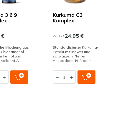
 3 6 9
Kurkuma C3
lex
Komplex
 €
24,95 €
27,95 €
che Mischung aus
Standardisierter Kurkuma-
, Chiasamenöl,
Extrakt mit Ingwer und
enkernöl und
schwarzem Pfeffer!
 Voller ALA ...
Antioxidans. Hilft beim ...