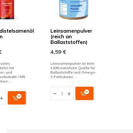
distelsamenöl
Leinsamenpulver
n
(reich an
Ballaststoffen)
€
4,59 €
esstes
Leinsamenpulver ist eine
telöl mit
100% natürliche Quelle für
n- und
Ballaststoffe und Omega-
lextrakt. Hilft
3-Fettsäuren ...
berr ...