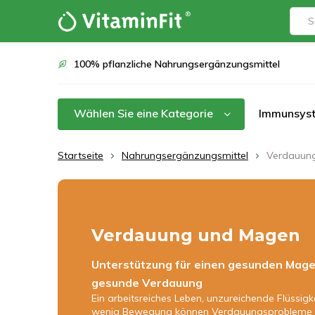
100% pflanzliche Nahrungsergänzungsmittel
Wählen Sie eine Kategorie
Immunsys
Startseite
Nahrungsergänzungsmittel
Verdauun
Verdauung und Magen
Unterstützung für einen gesunden Mage
gesunde Verdauung
Ein arbeitsreiches Leben, unzureichende Flüssigk
wenig Bewegung können Verdauungsprobleme 