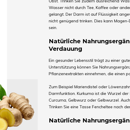
Obst. Trinken Sie zudem ausreichend Wasse
Wasser nicht durch Tee, Kaffee oder ande
gelangt. Der Darm ist auf Flüssigkeit ang
nicht genügend trinken. Dies kann Mage
sein.
Natürliche Nahrungsergänz
Verdauung
Ein gesunder Lebensstil trägt zu einer gu
Unterstützung können Sie Nahrungsergänz
Pflanzenextrakten einnehmen, die einen po
Zum Beispiel Mariendistel oder Löwenzahn
Darmfunktion. Kurkuma ist die Wurzel der
Curcuma, Gelbwurz oder Gelbwurzel. Auch
Trinken Sie eine Tasse Fencheltee nach der
Natürliche Nahrungsergän