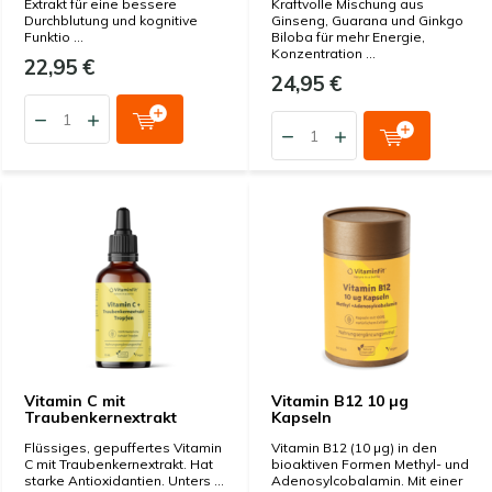
Extrakt für eine bessere
Kraftvolle Mischung aus
Durchblutung und kognitive
Ginseng, Guarana und Ginkgo
Funktio ...
Biloba für mehr Energie,
Konzentration ...
22,95 €
24,95 €
Vitamin C mit
Vitamin B12 10 µg
Traubenkernextrakt
Kapseln
Flüssiges, gepuffertes Vitamin
Vitamin B12 (10 µg) in den
C mit Traubenkernextrakt. Hat
bioaktiven Formen Methyl- und
starke Antioxidantien. Unters ...
Adenosylcobalamin. Mit einer