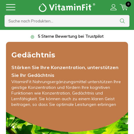
0
5 Sterne Bewertung bei Trustpilot
Gedächtnis
Stärken Sie Ihre Konzentration, unterstützen
Sie Ihr Gedächtnis
VitaminFit Nahrungsergänzungsmittel unterstützen Ihre
geistige Konzentration und fördern Ihre kognitiven
Funktionen wie Konzentration, Gedächtnis und
Lernfähigkeit. Sie können auch zu einem klaren Geist
beitragen, so dass Sie optimale Leistungen erbringen