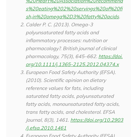
%20Heart%20Association%20recommend
s%20eating%202%20servings%20of%20fi
sh,in%20omega%2D3%20fatty%20acids
.
Calder P. C. (2013). Omega-3
polyunsaturated fatty acids and
inflammatory processes: nutrition or
pharmacology?.
British journal of clinical
pharmacology
,
75
(3), 645–662.
https://doi.
org/10.1111/j.1365-2125.2012.04374.x
​​European Food Safety Authority (EFSA).
(2010). Scientific opinion on dietary
reference values for fats, including
saturated fatty acids, polyunsaturated
fatty acids, monounsaturated fatty acids,
trans fatty acids, and cholesterol.
EFSA
Journal, 8
(3), 1461.
https://doi.org/10.2903
/j.efsa.2010.1461
​​European Food Safety Authority (EFSA).