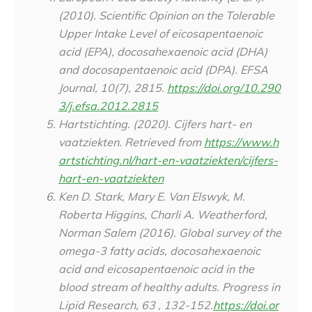
(2010).
Scientific Opinion on the Tolerable
Upper Intake Level of eicosapentaenoic
acid (EPA), docosahexaenoic acid (DHA)
and docosapentaenoic acid (DPA)
.
EFSA
Journal, 10
(7),
2815
.
https://doi.org/10.290
3/j.efsa.2012.2815
Hartstichting. (2020). Cijfers hart- en
vaatziekten.
Retrieved from
https://www.h
artstichting.nl/hart-en-vaatziekten/cijfers-
hart-en-vaatziekten
Ken D. Stark, Mary E. Van Elswyk, M.
Roberta Higgins, Charli A. Weatherford,
Norman Salem (2016). Global survey of the
omega-3 fatty acids, docosahexaenoic
acid and eicosapentaenoic acid in the
blood stream of healthy adults.
Progress in
Lipid Research, 63 , 132-152.
https://doi.or