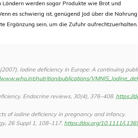
igen Ländern werden sogar Produkte wie Brot und
Wenn es schwierig ist, genügend Jod über die Nahrung
e Ergänzung sein, um die Zufuhr aufrechtzuerhalten.
007). Iodine deficiency in Europe: A continuing publi
//www.who.int/nutrition/publications/VMNIS_Iodine_def
ficiency.
Endocrine reviews
,
30
(4), 376–408.
https://d
s of iodine deficiency in pregnancy and infancy.
gy
,
26 Suppl 1
, 108–117.
https://doi.org/10.1111/j.13