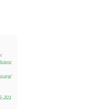
c
icienc
oi.org/
65-301