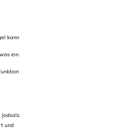
gel kann
was ein
unktion
 Jodsalz.
rt und