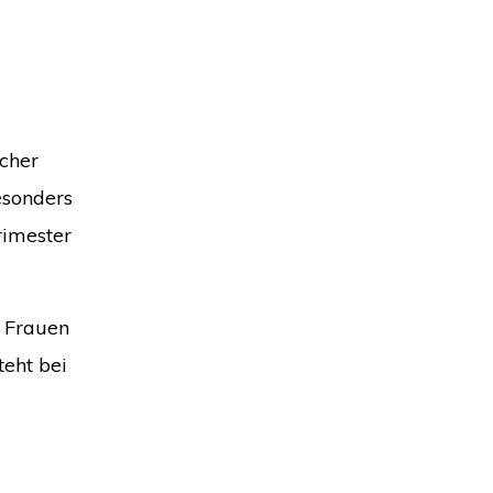
cher
esonders
rimester
e Frauen
eht bei