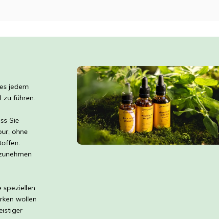
n es jedem
 zu führen.
ss Sie
pur, ohne
toffen.
inzunehmen
e speziellen
ärken wollen
istiger