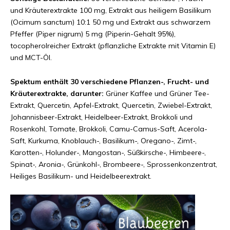
und Kräuterextrakte 100 mg, Extrakt aus heiligem Basilikum
(Ocimum sanctum) 10:1 50 mg und Extrakt aus schwarzem
Pfeffer (Piper nigrum) 5 mg (Piperin-Gehalt 95%),
tocopherolreicher Extrakt (pflanzliche Extrakte mit Vitamin E)
und MCT-Öl.
Spektum enthält 30 verschiedene Pflanzen-, Frucht- und
Kräuterextrakte, darunter:
Grüner Kaffee und Grüner Tee-
Extrakt, Quercetin, Apfel-Extrakt, Quercetin, Zwiebel-Extrakt,
Johannisbeer-Extrakt, Heidelbeer-Extrakt, Brokkoli und
Rosenkohl, Tomate, Brokkoli, Camu-Camus-Saft, Acerola-
Saft, Kurkuma, Knoblauch-, Basilikum-, Oregano-, Zimt-,
Karotten-, Holunder-, Mangostan-, Süßkirsche-, Himbeere-,
Spinat-, Aronia-, Grünkohl-, Brombeere-, Sprossenkonzentrat,
Heiliges Basilikum- und Heidelbeerextrakt.