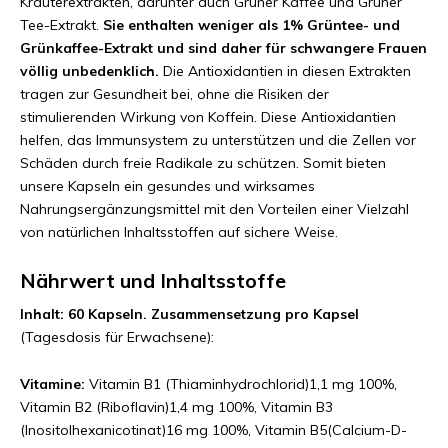
Kräuterextrakten, darunter auch Grüner Kaffee und Grüner
Tee-Extrakt.
Sie enthalten weniger als 1% Grüntee- und
Grünkaffee-Extrakt und sind daher für schwangere Frauen
völlig unbedenklich.
Die Antioxidantien in diesen Extrakten
tragen zur Gesundheit bei, ohne die Risiken der
stimulierenden Wirkung von Koffein. Diese Antioxidantien
helfen, das Immunsystem zu unterstützen und die Zellen vor
Schäden durch freie Radikale zu schützen. Somit bieten
unsere Kapseln ein gesundes und wirksames
Nahrungsergänzungsmittel mit den Vorteilen einer Vielzahl
von natürlichen Inhaltsstoffen auf sichere Weise.
Nährwert und Inhaltsstoffe
Inhalt: 60 Kapseln. Zusammensetzung pro Kapsel
(Tagesdosis für Erwachsene):
Vitamine:
Vitamin B1 (Thiaminhydrochlorid)1,1 mg 100%,
Vitamin B2 (Riboflavin)1,4 mg 100%, Vitamin B3
(Inositolhexanicotinat)16 mg 100%, Vitamin B5(Calcium-D-