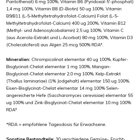
Pantothenat) 6 mg 100%, Vitamin B6 (Pyridoxal-5'-phosphat)
1,4 mg 100%, Vitamin B8 (D-Biotin) 50 ug 100%, Vitamin
B9/B11 (L-5-Methyltetrahydrofolat-Calcium) Folat (L-5-
Methyltetrahydrofolat-Calcium) 400 ug 200%, Vitamin B12
(Methyl- und Adenosylcobalamin) 2,5 ug 100%, Vitamin C
(aus Acerola-Extrakt und L-Acorbat) 80 mg 100%, Vitamin D3
(Cholecalciferol) aus Algen 25 mcg 500% RDA*.
Mineralien:
Chrompicolinat elementar 40 ug 100%, Kupfer-
Bisglycinat-Chelat elementar 1 mg 100%, Mangan-
Bisglycinat-Chelat elementar 2,0 mg 100%, Kelp-Extrakt
(Thallus laminariae) (1% Jodgehalt) elementar 150 ug 100%,
Eisen-Bisglycinat-Chelat elementar 14 mg 100% Selen-
angereicherte Hefe (Saccharomyces cerevisiae) elementar 55
ug 100% und Zink-Bisglycinat-Chelat elementar 10 mg 100%
RDA*
*RDA = empfohlene Tagesdosis für Erwachsene.
Sonstige Bestandteile:
30 verschiedene Gemüse-, Frucht-