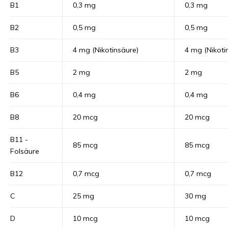
B1
0,3 mg
0,3 mg
B2
0,5 mg
0,5 mg
B3
4 mg (Nikotinsäure)
4 mg (Nikoti
B5
2 mg
2 mg
B6
0,4 mg
0,4 mg
B8
20 mcg
20 mcg
B11 -
85 mcg
85 mcg
Folsäure
B12
0,7 mcg
0,7 mcg
C
25 mg
30 mg
D
10 mcg
10 mcg