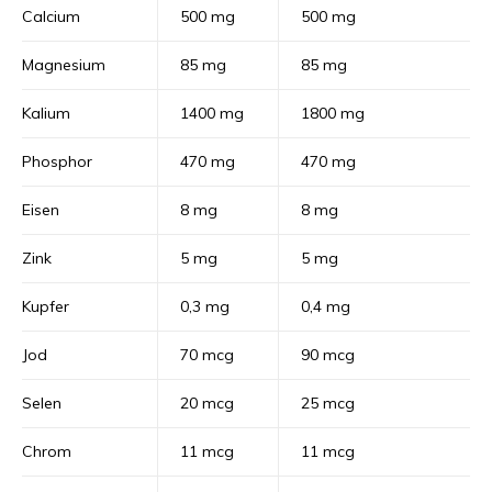
Calcium
500 mg
500 mg
Magnesium
85 mg
85 mg
Kalium
1400 mg
1800 mg
Phosphor
470 mg
470 mg
Eisen
8 mg
8 mg
Zink
5 mg
5 mg
Kupfer
0,3 mg
0,4 mg
Jod
70 mcg
90 mcg
Selen
20 mcg
25 mcg
Chrom
11 mcg
11 mcg