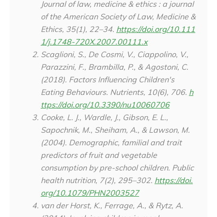
Journal of law, medicine & ethics : a journal
of the American Society of Law, Medicine &
Ethics
,
35
(1), 22–34.
https://doi.org/10.111
1/j.1748-720X.2007.00111.x
Scaglioni, S., De Cosmi, V., Ciappolino, V.,
Parazzini, F., Brambilla, P., & Agostoni, C.
(2018). Factors Influencing Children's
Eating Behaviours.
Nutrients
,
10
(6), 706.
h
ttps://doi.org/10.3390/nu10060706
Cooke, L. J., Wardle, J., Gibson, E. L.,
Sapochnik, M., Sheiham, A., & Lawson, M.
(2004). Demographic, familial and trait
predictors of fruit and vegetable
consumption by pre-school children.
Public
health nutrition
,
7
(2), 295–302.
https://doi.
org/10.1079/PHN2003527
van der Horst, K., Ferrage, A., & Rytz, A.