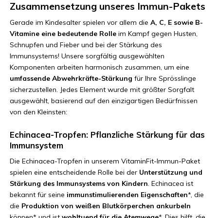
Zusammensetzung unseres Immun-Pakets
Gerade im Kindesalter spielen vor allem die
A, C, E sowie B-
Vitamine eine bedeutende Rolle
im Kampf gegen Husten,
Schnupfen und Fieber und bei der Stärkung des
Immunsystems! Unsere sorgfältig ausgewählten
Komponenten arbeiten harmonisch zusammen, um eine
umfassende Abwehrkräfte-Stärkung
für Ihre Sprösslinge
sicherzustellen. Jedes Element wurde mit größter Sorgfalt
ausgewählt, basierend auf den einzigartigen Bedürfnissen
von den Kleinsten:
Echinacea-Tropfen: Pflanzliche Stärkung für das
Immunsystem
Die Echinacea-Tropfen in unserem VitaminFit-Immun-Paket
spielen eine entscheidende Rolle bei der
Unterstützung und
Stärkung des Immunsystems von Kindern
. Echinacea ist
bekannt für seine
immunstimulierenden Eigenschaften
*, die
die
Produktion von weißen Blutkörperchen ankurbeln
können* und ist
wohltuend für die Atemwege
*. Dies hilft, die