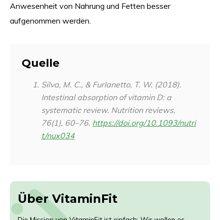
Anwesenheit von Nahrung und Fetten besser
aufgenommen werden.
Quelle
Silva, M. C., & Furlanetto, T. W. (2018).
Intestinal absorption of vitamin D: a
systematic review.
Nutrition reviews
,
76
(1), 60–76.
https://doi.org/10.1093/nutri
t/nux034
Über VitaminFit
Die Mission von VitaminFit ist einfach: Wir wollen es