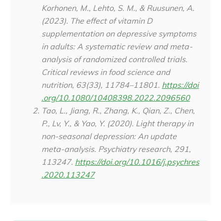
Korhonen, M., Lehto, S. M., & Ruusunen, A.
(2023). The effect of vitamin D
supplementation on depressive symptoms
in adults: A systematic review and meta-
analysis of randomized controlled trials.
Critical reviews in food science and
nutrition, 63(33), 11784–11801.
https://doi
.org/10.1080/10408398.2022.2096560
Tao, L., Jiang, R., Zhang, K., Qian, Z., Chen,
P., Lv, Y., & Yao, Y. (2020). Light therapy in
non-seasonal depression: An update
meta-analysis.
Psychiatry research
,
291
,
113247.
https://doi.org/10.1016/j.psychres
.2020.113247