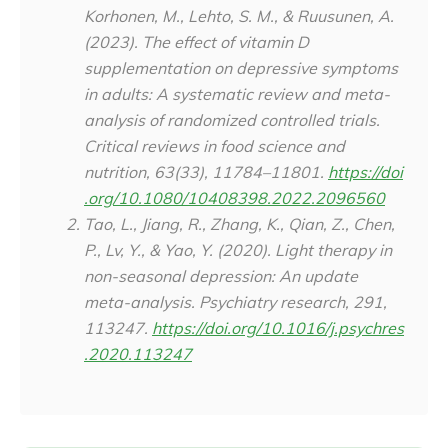
Korhonen, M., Lehto, S. M., & Ruusunen, A.
(2023). The effect of vitamin D
supplementation on depressive symptoms
in adults: A systematic review and meta-
analysis of randomized controlled trials.
Critical reviews in food science and
nutrition, 63(33), 11784–11801.
https://doi
.org/10.1080/10408398.2022.2096560
Tao, L., Jiang, R., Zhang, K., Qian, Z., Chen,
P., Lv, Y., & Yao, Y. (2020). Light therapy in
non-seasonal depression: An update
meta-analysis.
Psychiatry research
,
291
,
113247.
https://doi.org/10.1016/j.psychres
.2020.113247