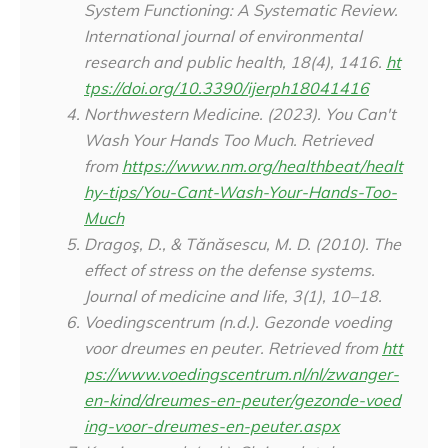
System Functioning: A Systematic Review.
International journal of environmental
research and public health
,
18
(4), 1416.
ht
tps://doi.org/10.3390/ijerph18041416
Northwestern Medicine. (2023).
You Can't
Wash Your Hands Too Much
. Retrieved
from
https://www.nm.org/healthbeat/healt
hy-tips/You-Cant-Wash-Your-Hands-Too-
Much
Dragoş, D., & Tănăsescu, M. D. (2010). The
effect of stress on the defense systems.
Journal of medicine and life
,
3
(1), 10–18.
Voedingscentrum (n.d.). Gezonde voeding
voor dreumes en peuter. Retrieved from
htt
ps://www.voedingscentrum.nl/nl/zwanger-
en-kind/dreumes-en-peuter/gezonde-voed
ing-voor-dreumes-en-peuter.aspx