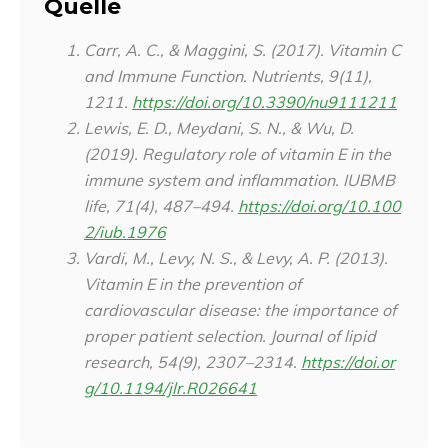
Quelle
Carr, A. C., & Maggini, S. (2017). Vitamin C
and Immune Function.
Nutrients
,
9
(11),
1211.
https://doi.org/10.3390/nu9111211
Lewis, E. D., Meydani, S. N., & Wu, D.
(2019). Regulatory role of vitamin E in the
immune system and inflammation.
IUBMB
life
,
71
(4), 487–494.
https://doi.org/10.100
2/iub.1976
Vardi, M., Levy, N. S., & Levy, A. P. (2013).
Vitamin E in the prevention of
cardiovascular disease: the importance of
proper patient selection.
Journal of lipid
research
,
54
(9), 2307–2314.
https://doi.or
g/10.1194/jlr.R026641