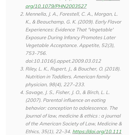
org/10.1079/PHN2003527
Mennella, J. A., Forestell, C. A., Morgan, L.
K., & Beauchamp, G. K. (2009). Early Flavor
Experiences: Evidence That 'Vegetable'
Exposure During Infancy Promotes Later
Vegetable Acceptance.
Appetite
, 52(3),
753-756.
doi:10.1016/j.appet.2009.03.012
Riley, L. K., Rupert, J., & Boucher, O. (2018).
Nutrition in Toddlers.
American family
physician
,
98
(4), 227–233.
Savage, J. S., Fisher, J. O., & Birch, L. L.
(2007). Parental influence on eating
behavior: conception to adolescence.
The
Journal of law, medicine & ethics : a journal
of the American Society of Law, Medicine &
Ethics
,
35
(1), 22–34.
https://doi.org/10.111