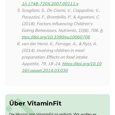
1/j.1748-720X.2007.00111.x
Scaglioni, S., De Cosmi, V., Ciappolino, V.,
Parazzini, F., Brambilla, P., & Agostoni, C.
(2018). Factors Influencing Children's
Eating Behaviours.
Nutrients
,
10
(6), 706.
h
ttps://doi.org/10.3390/nu10060706
van der Horst, K., Ferrage, A., & Rytz, A.
(2014). Involving children in meal
preparation. Effects on food intake.
Appetite
,
79
, 18–24.
https://doi.org/10.10
16/j.appet.2014.03.030
Über VitaminFit
Die Mission von VitaminFit ist einfach: Wir wollen es