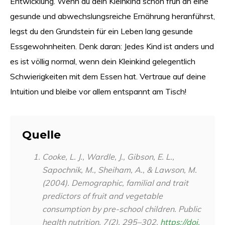
Entwicklung. Wenn du dein Kleinkind schon früh an eine
gesunde und abwechslungsreiche Ernährung heranführst,
legst du den Grundstein für ein Leben lang gesunde
Essgewohnheiten. Denk daran: Jedes Kind ist anders und
es ist völlig normal, wenn dein Kleinkind gelegentlich
Schwierigkeiten mit dem Essen hat. Vertraue auf deine
Intuition und bleibe vor allem entspannt am Tisch!
Quelle
Cooke, L. J., Wardle, J., Gibson, E. L.,
Sapochnik, M., Sheiham, A., & Lawson, M.
(2004). Demographic, familial and trait
predictors of fruit and vegetable
consumption by pre-school children.
Public
health nutrition
,
7
(2), 295–302.
https://doi.