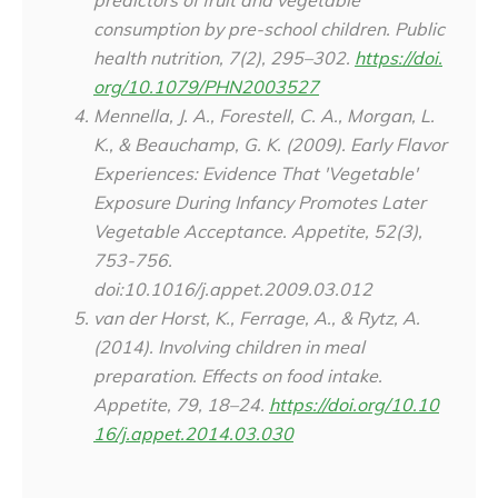
predictors of fruit and vegetable
consumption by pre-school children.
Public
health nutrition
,
7
(2), 295–302.
https://doi.
org/10.1079/PHN2003527
Mennella, J. A., Forestell, C. A., Morgan, L.
K., & Beauchamp, G. K. (2009). Early Flavor
Experiences: Evidence That 'Vegetable'
Exposure During Infancy Promotes Later
Vegetable Acceptance.
Appetite
, 52(3),
753-756.
doi:10.1016/j.appet.2009.03.012
van der Horst, K., Ferrage, A., & Rytz, A.
(2014). Involving children in meal
preparation. Effects on food intake.
Appetite
,
79
, 18–24.
https://doi.org/10.10
16/j.appet.2014.03.030