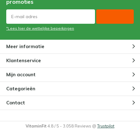
promoties
*Lees hier de wettelijke beperkingen
Meer informatie
Klantenservice
Mijn account
Categorieën
Contact
VitaminFit
4.8
/
5
-
3.058
Reviews @
Trustpilot