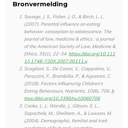
Bronvermelding
Savage, J. S., Fisher, J. O., & Birch, L. L.
(2007). Parental influence on eating
behavior: conception to adolescence.
The
Journal of law, medicine & ethics : a journal
of the American Society of Law, Medicine &
Ethics
,
35
(1), 22–34.
https://doi.org/10.111
1/j.1748-720X.2007.00111.x
Scaglioni, S., De Cosmi, V., Ciappolino, V.,
Parazzini, F., Brambilla, P., & Agostoni, C.
(2018). Factors Influencing Children's
Eating Behaviours.
Nutrients
,
10
(6), 706.
h
ttps://doi.org/10.3390/nu10060706
Cooke, L. J., Wardle, J., Gibson, E. L.,
Sapochnik, M., Sheiham, A., & Lawson, M.
(2004). Demographic, familial and trait