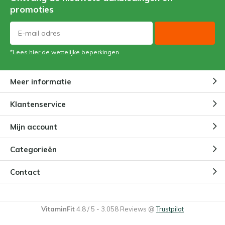
promoties
*Lees hier de wettelijke beperkingen
Meer informatie
Klantenservice
Mijn account
Categorieën
Contact
VitaminFit
4.8
/
5
-
3.058
Reviews @
Trustpilot