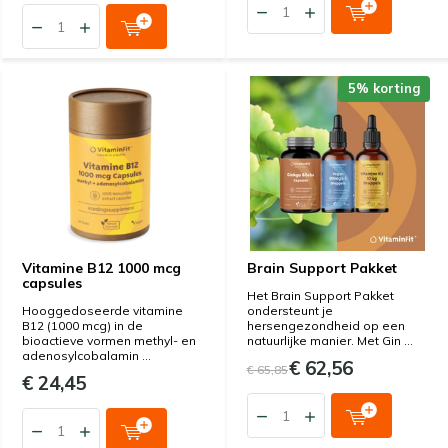
5% korting
Vitamine B12 1000 mcg
Brain Support Pakket
capsules
Het Brain Support Pakket
Hooggedoseerde vitamine
ondersteunt je
B12 (1000 mcg) in de
hersengezondheid op een
bioactieve vormen methyl- en
natuurlijke manier. Met Gin ...
adenosylcobalamin ...
€ 62,56
€ 65,85
€ 24,45