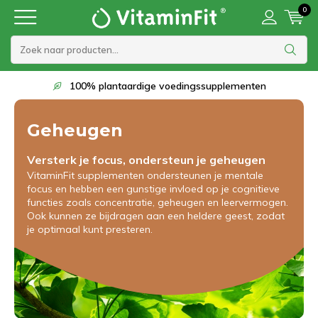
0
Op werkdagen voor 22:00 besteld, morgen in huis
Geheugen
Versterk je focus, ondersteun je geheugen
VitaminFit supplementen ondersteunen je mentale
focus en hebben een gunstige invloed op je cognitieve
functies zoals concentratie, geheugen en leervermogen.
Ook kunnen ze bijdragen aan een heldere geest, zodat
je optimaal kunt presteren.