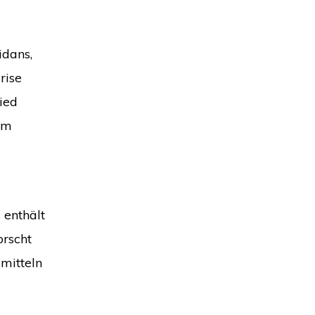
idans,
rise
ied
em
 enthält
orscht
mitteln