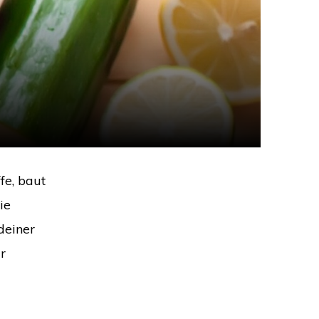
fe, baut
ie
deiner
r