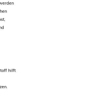
 werden
chen
st,
nd
ff hilft
zen.