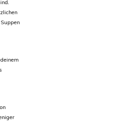
ind.
zlichen
n Suppen
n deinem
s
ion
eniger