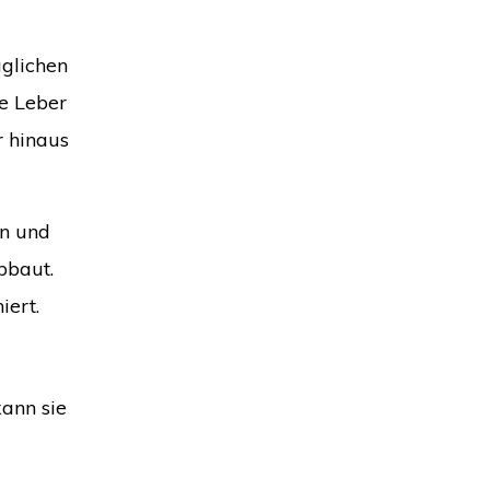
äglichen
ne Leber
r hinaus
in und
bbaut.
iert.
kann sie