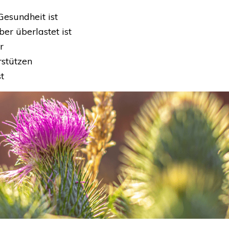
esundheit ist
r überlastet ist
r
rstützen
t