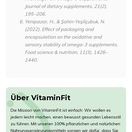
Journal of dietary supplements
,
21
(2),
195–206.
Yenipazar, H., & Şahin-Yeşilçubuk, N.
(2022). Effect of packaging and
encapsulation on the oxidative and
sensory stability of omega-3 supplements.
Food science & nutrition, 11(3), 1426–
1440.
Über VitaminFit
Die Mission von VitaminFit ist einfach: Wir wollen es
jedem leicht machen, einen bewusst gesunden Lebensstil
zu führen. Mit unseren 100% pflanzlichen und natürlichen
Nahrungsergänzungsmitteln sorgen wir dafür, dass Sie