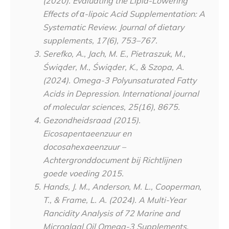
(2020). Evaluating the Lipid-Lowering
Effects of α-lipoic Acid Supplementation: A
Systematic Review. Journal of dietary
supplements, 17(6), 753–767.
Serefko, A., Jach, M. E., Pietraszuk, M.,
Świąder, M., Świąder, K., & Szopa, A.
(2024). Omega-3 Polyunsaturated Fatty
Acids in Depression. International journal
of molecular sciences, 25(16), 8675.
Gezondheidsraad (2015).
Eicosapentaeenzuur en
docosahexaeenzuur –
Achtergronddocument bij Richtlijnen
goede voeding 2015.
Hands, J. M., Anderson, M. L., Cooperman,
T., & Frame, L. A. (2024). A Multi-Year
Rancidity Analysis of 72 Marine and
Microalgal Oil Omega-3 Supplements.