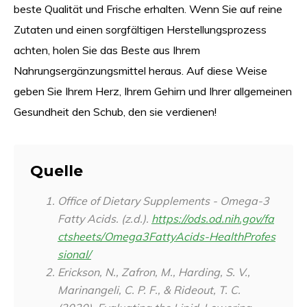
beste Qualität und Frische erhalten. Wenn Sie auf reine
Zutaten und einen sorgfältigen Herstellungsprozess
achten, holen Sie das Beste aus Ihrem
Nahrungsergänzungsmittel heraus. Auf diese Weise
geben Sie Ihrem Herz, Ihrem Gehirn und Ihrer allgemeinen
Gesundheit den Schub, den sie verdienen!
Quelle
Office of Dietary Supplements - Omega-3
Fatty Acids. (z.d.).
https://ods.od.nih.gov/fa
ctsheets/Omega3FattyAcids-HealthProfes
sional/
Erickson, N., Zafron, M., Harding, S. V.,
Marinangeli, C. P. F., & Rideout, T. C.