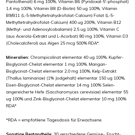
Pantothenat) 6 mg 100%, Vitamin B6 (Pyridoxal-5'-phosphat)
1,4 mg 100%, Vitamin B8 (D-Biotin) 50 ug 100%, Vitamin
B9/B11 (L-5-Methyltetrahydrofolat-Calcium) Folat (L-5-
Methyltetrahydrofolat-Calcium) 400 ug 200%, Vitamin B12
(Methyl- und Adenosylcobalamin) 2,5 ug 100%, Vitamin C
(aus Acerola-Extrakt und L-Acorbat) 80 mg 100%, Vitamin D3
(Cholecalciferol) aus Algen 25 mcg 500% RDA*.
Mineralien:
Chrompicolinat elementar 40 ug 100%, Kupfer-
Bisglycinat-Chelat elementar 1 mg 100%, Mangan-
Bisglycinat-Chelat elementar 2,0 mg 100%, Kelp-Extrakt
(Thallus laminariae) (1% Jodgehalt) elementar 150 ug 100%,
Eisen-Bisglycinat-Chelat elementar 14 mg 100% Selen-
angereicherte Hefe (Saccharomyces cerevisiae) elementar 55
ug 100% und Zink-Bisglycinat-Chelat elementar 10 mg 100%
RDA*
*RDA = empfohlene Tagesdosis für Erwachsene.
Sonstige Bestandteile:
30 verschiedene Gemüse-, Frucht-