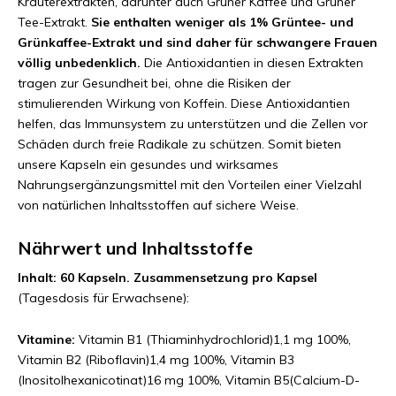
Kräuterextrakten, darunter auch Grüner Kaffee und Grüner
Tee-Extrakt.
Sie enthalten weniger als 1% Grüntee- und
Grünkaffee-Extrakt und sind daher für schwangere Frauen
völlig unbedenklich.
Die Antioxidantien in diesen Extrakten
tragen zur Gesundheit bei, ohne die Risiken der
stimulierenden Wirkung von Koffein. Diese Antioxidantien
helfen, das Immunsystem zu unterstützen und die Zellen vor
Schäden durch freie Radikale zu schützen. Somit bieten
unsere Kapseln ein gesundes und wirksames
Nahrungsergänzungsmittel mit den Vorteilen einer Vielzahl
von natürlichen Inhaltsstoffen auf sichere Weise.
Nährwert und Inhaltsstoffe
Inhalt: 60 Kapseln. Zusammensetzung pro Kapsel
(Tagesdosis für Erwachsene):
Vitamine:
Vitamin B1 (Thiaminhydrochlorid)1,1 mg 100%,
Vitamin B2 (Riboflavin)1,4 mg 100%, Vitamin B3
(Inositolhexanicotinat)16 mg 100%, Vitamin B5(Calcium-D-