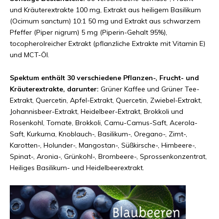
und Kräuterextrakte 100 mg, Extrakt aus heiligem Basilikum
(Ocimum sanctum) 10:1 50 mg und Extrakt aus schwarzem
Pfeffer (Piper nigrum) 5 mg (Piperin-Gehalt 95%),
tocopherolreicher Extrakt (pflanzliche Extrakte mit Vitamin E)
und MCT-Öl.
Spektum enthält 30 verschiedene Pflanzen-, Frucht- und
Kräuterextrakte, darunter:
Grüner Kaffee und Grüner Tee-
Extrakt, Quercetin, Apfel-Extrakt, Quercetin, Zwiebel-Extrakt,
Johannisbeer-Extrakt, Heidelbeer-Extrakt, Brokkoli und
Rosenkohl, Tomate, Brokkoli, Camu-Camus-Saft, Acerola-
Saft, Kurkuma, Knoblauch-, Basilikum-, Oregano-, Zimt-,
Karotten-, Holunder-, Mangostan-, Süßkirsche-, Himbeere-,
Spinat-, Aronia-, Grünkohl-, Brombeere-, Sprossenkonzentrat,
Heiliges Basilikum- und Heidelbeerextrakt.