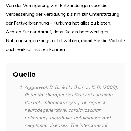
Von der Verringerung von Entzündungen über die
Verbesserung der Verdauung bis hin zur Unterstützung
der Fettverbrennung - Kurkuma hat alles zu bieten.
Achten Sie nur darauf, dass Sie ein hochwertiges
Nahrungsergänzungsmittel wählen, damit Sie die Vorteile
auch wirklich nutzen können.
Quelle
Aggarwal, B. B., & Harikumar, K. B. (2009).
Potential therapeutic effects of curcumin,
the anti-inflammatory agent, against
neurodegenerative, cardiovascular,
pulmonary, metabolic, autoimmune and
neoplastic diseases.
The international