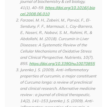
journal of biochemistry & cell biology
,
41
(1), 40–59.
https://doi.org/10.1016/j.bio
cel.2008.06.010
Farzaei, M. H., Zobeiri, M., Parvizi, F., El-
Senduny, F. F., Marmouzi, I., Coy-Barrera,
E., Naseri, R., Nabavi, S. M., Rahimi, R., &
Abdollahi, M. (2018). Curcumin in Liver
Diseases: A Systematic Review of the
Cellular Mechanisms of Oxidative Stress
and Clinical Perspective.
Nutrients
,
10
(7),
855.
https://doi.org/10.3390/nu10070855
Jurenka J. S. (2009). Anti-inflammatory
properties of curcumin, a major constituent
of Curcuma longa: a review of preclinical
and clinical research.
Alternative medicine
review : a journal of clinical therapeutic
,
14
(2), 141–153.Jurenka J. S. (2009). Anti-
inflammatory properties of curcumin, a