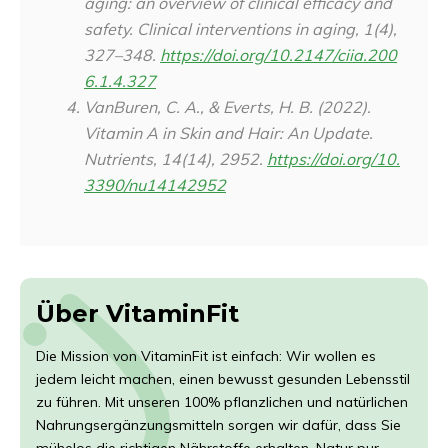
aging: an overview of clinical efficacy and
safety.
Clinical interventions in aging
,
1
(4),
327–348.
https://doi.org/10.2147/ciia.200
6.1.4.327
VanBuren, C. A., & Everts, H. B. (2022).
Vitamin A in Skin and Hair: An Update.
Nutrients
,
14
(14), 2952.
https://doi.org/10.
3390/nu14142952
Über VitaminFit
Die Mission von VitaminFit ist einfach: Wir wollen es
jedem leicht machen, einen bewusst gesunden Lebensstil
zu führen. Mit unseren 100% pflanzlichen und natürlichen
Nahrungsergänzungsmitteln sorgen wir dafür, dass Sie