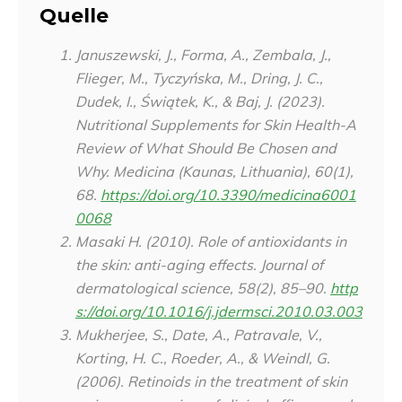
Quelle
Januszewski, J., Forma, A., Zembala, J.,
Flieger, M., Tyczyńska, M., Dring, J. C.,
Dudek, I., Świątek, K., & Baj, J. (2023).
Nutritional Supplements for Skin Health-A
Review of What Should Be Chosen and
Why.
Medicina (Kaunas, Lithuania)
,
60
(1),
68.
https://doi.org/10.3390/medicina6001
0068
Masaki H. (2010). Role of antioxidants in
the skin: anti-aging effects.
Journal of
dermatological science
,
58
(2), 85–90.
http
s://doi.org/10.1016/j.jdermsci.2010.03.003
Mukherjee, S., Date, A., Patravale, V.,
Korting, H. C., Roeder, A., & Weindl, G.
(2006). Retinoids in the treatment of skin