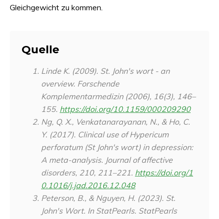
Gleichgewicht zu kommen.
Quelle
Linde K. (2009). St. John's wort - an
overview.
Forschende
Komplementarmedizin (2006)
,
16
(3), 146–
155.
https://doi.org/10.1159/000209290
Ng, Q. X., Venkatanarayanan, N., & Ho, C.
Y. (2017). Clinical use of Hypericum
perforatum (St John's wort) in depression:
A meta-analysis.
Journal of affective
disorders
,
210
, 211–221.
https://doi.org/1
0.1016/j.jad.2016.12.048
Peterson, B., & Nguyen, H. (2023). St.
John's Wort. In
StatPearls
. StatPearls