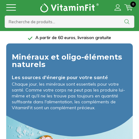
0
5 étoiles sur Trustpilot
Minéraux et oligo-éléments
naturels
Les sources d'énergie pour votre santé
Chaque jour, les minéraux sont essentiels pour votre
santé. Comme votre corps ne peut pas les produire lui-
même et qu'il ne les trouve pas toujours en quantité
suffisante dans l'alimentation, les compléments de
VitaminFit sont un complément précieux.