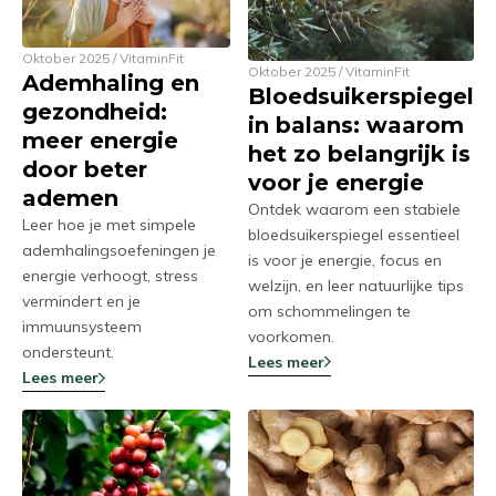
Oktober 2025 / VitaminFit
Oktober 2025 / VitaminFit
Ademhaling en
Bloedsuikerspiegel
gezondheid:
in balans: waarom
meer energie
het zo belangrijk is
door beter
voor je energie
ademen
Ontdek waarom een stabiele
Leer hoe je met simpele
bloedsuikerspiegel essentieel
ademhalingsoefeningen je
is voor je energie, focus en
energie verhoogt, stress
welzijn, en leer natuurlijke tips
vermindert en je
om schommelingen te
immuunsysteem
voorkomen.
ondersteunt.
Lees meer
Lees meer