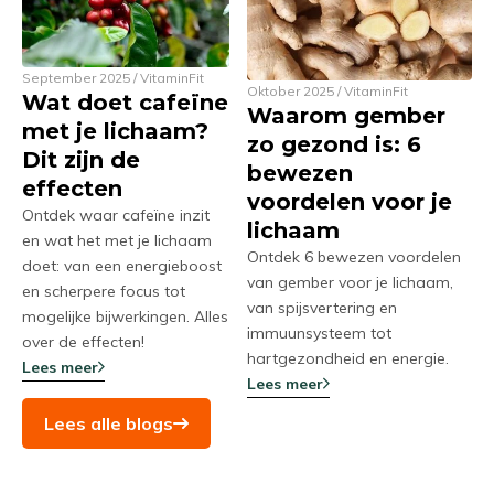
September 2025 / VitaminFit
Oktober 2025 / VitaminFit
Wat doet cafeïne
Waarom gember
met je lichaam?
zo gezond is: 6
Dit zijn de
bewezen
effecten
voordelen voor je
Ontdek waar cafeïne inzit
lichaam
en wat het met je lichaam
Ontdek 6 bewezen voordelen
doet: van een energieboost
van gember voor je lichaam,
en scherpere focus tot
van spijsvertering en
mogelijke bijwerkingen. Alles
immuunsysteem tot
over de effecten!
hartgezondheid en energie.
Lees meer
Lees meer
Lees alle blogs