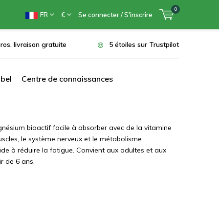
0
FR
€
Se connecter / S'inscrire
ros, livraison gratuite
5 étoiles sur Trustpilot
bel
Centre de connaissances
nésium bioactif facile à absorber avec de la vitamine
uscles, le système nerveux et le métabolisme
ide à réduire la fatigue. Convient aux adultes et aux
ir de 6 ans.