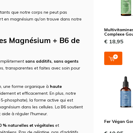
tants que notre corps ne peut pas
ort en magnésium qu'on trouve dans notre
Multivitamine
Complexe Gou
ules Magnésium + B6 de
€ 18,95
complètement
sans additifs, sans agents
es, transparentes et faites avec soin pour
m, une forme organique à
haute
idement et efficacement. En plus, notre
5-phosphate), la forme active qui est
magnésium dans les cellules. La B6 soutient
 aide à réguler l'humeur.
Fer Végan Go
0 % naturelles et végétales
et
taliens. Pas de gélatine, pas d'additifs