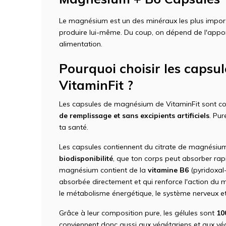
Le magnésium est un des minéraux les plus impor
produire lui-même. Du coup, on dépend de l'app
alimentation.
Pourquoi choisir les caps
VitaminFit ?
Les capsules de magnésium de VitaminFit sont 
de remplissage et sans excipients artificiels
. Pur
ta santé.
Les capsules contiennent du citrate de magnésiu
biodisponibilité
, que ton corps peut absorber rap
magnésium contient de la
vitamine B6
(pyridoxal-
absorbée directement et qui renforce l'action du 
le métabolisme énergétique, le système nerveux et
Grâce à leur composition pure, les gélules sont
10
conviennent donc aussi aux végétariens et aux végé