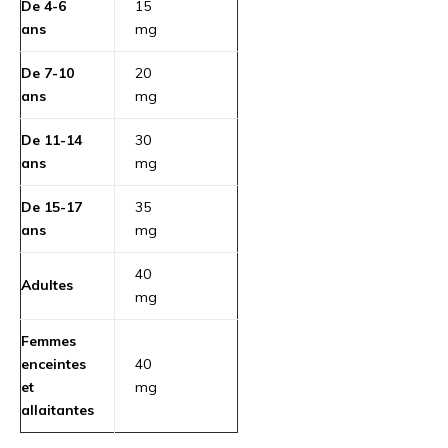
De 4-6
15
ans
mg
De 7-10
20
ans
mg
De 11-14
30
ans
mg
De 15-17
35
ans
mg
40
Adultes
mg
Femmes
enceintes
40
et
mg
allaitantes