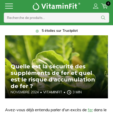
0
5 étoiles sur Trustpilot
Quelle est la sécurité des
suppléments de fer et quel
est le risque d'accumulation
de fer ?
NOVEMBRE 2024
•
VITAMINFIT
•
3 MIN
Avez-vous déjà entendu parler d'un excès de
fer
dans le