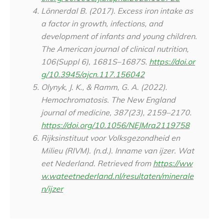
Lönnerdal B. (2017). Excess iron intake as
a factor in growth, infections, and
development of infants and young children.
The American journal of clinical nutrition
,
106
(Suppl 6), 1681S–1687S.
https://doi.or
g/10.3945/ajcn.117.156042
Olynyk, J. K., & Ramm, G. A. (2022).
Hemochromatosis.
The New England
journal of medicine
,
387
(23), 2159–2170.
https://doi.org/10.1056/NEJMra2119758
Rijksinstituut voor Volksgezondheid en
Milieu (RIVM). (n.d.).
Inname van ijzer.
Wat
eet Nederland. Retrieved from
https://ww
w.wateetnederland.nl/resultaten/minerale
n/ijzer