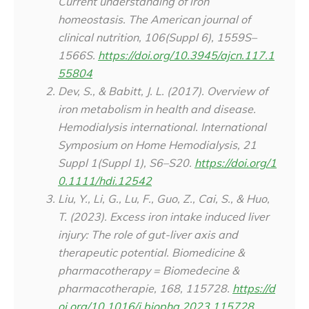
Current understanding of iron
homeostasis.
The American journal of
clinical nutrition
,
106
(Suppl 6), 1559S–
1566S.
https://doi.org/10.3945/ajcn.117.1
55804
Dev, S., & Babitt, J. L. (2017). Overview of
iron metabolism in health and disease.
Hemodialysis international. International
Symposium on Home Hemodialysis
,
21
Suppl 1
(Suppl 1), S6–S20.
https://doi.org/1
0.1111/hdi.12542
Liu, Y., Li, G., Lu, F., Guo, Z., Cai, S., & Huo,
T. (2023). Excess iron intake induced liver
injury: The role of gut-liver axis and
therapeutic potential.
Biomedicine &
pharmacotherapy = Biomedecine &
pharmacotherapie
,
168
, 115728.
https://d
oi.org/10.1016/j.biopha.2023.115728