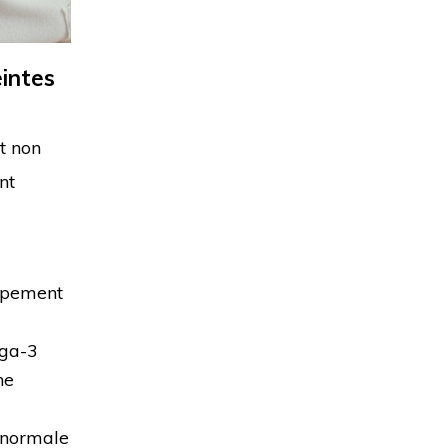
intes
t non
nt
oppement
éga-3
ne
e normale