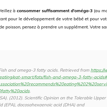
Veillez à
consommer suffisamment d'oméga-3
(au mo
tant pour le développement de votre bébé et pour vot
de poisson, pensez à prendre un supplément. Votre sa
 Fish and omega-3 fatty acids. Retrieved from
https:/
-eating/eat-smart/fats/fish-and-omega-3-fatty-acids#
ssociation%20recommends%20eating%202%20serv
fatty%20acids
.
A). (2012). Scientific Opinion on the Tolerable Upper
cid (EPA), docosahexaenoic acid (DHA) and