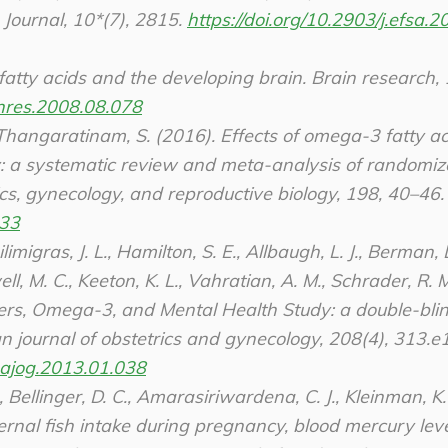
Journal, 10*(7), 2815.
https://doi.org/10.2903/j.efsa.2
 fatty acids and the developing brain.
Brain research
,
ainres.2008.08.078
 Thangaratinam, S. (2016). Effects of omega-3 fatty ac
ry: a systematic review and meta-analysis of randomi
ics, gynecology, and reproductive biology
,
198
, 40–46
033
limigras, J. L., Hamilton, S. E., Allbaugh, L. J., Berman, D
l, M. C., Keeton, K. L., Vahratian, A. M., Schrader, R. M
thers, Omega-3, and Mental Health Study: a double-blin
 journal of obstetrics and gynecology
,
208
(4), 313.e
j.ajog.2013.01.038
, Bellinger, D. C., Amarasiriwardena, C. J., Kleinman, K. 
ernal fish intake during pregnancy, blood mercury leve