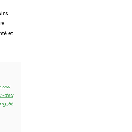
ins
re
nté et
/www.
:~:tex
ings%