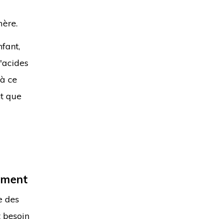
mère.
fant,
'acides
 à ce
nt que
ement
e des
t besoin