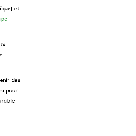
que) et
upe
eux
e
enir des
si pour
durable