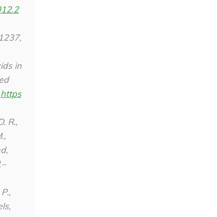
012.2
1237
,
ids in
zed
.
https
. R.,
.,
d,
1–
P.,
ls,