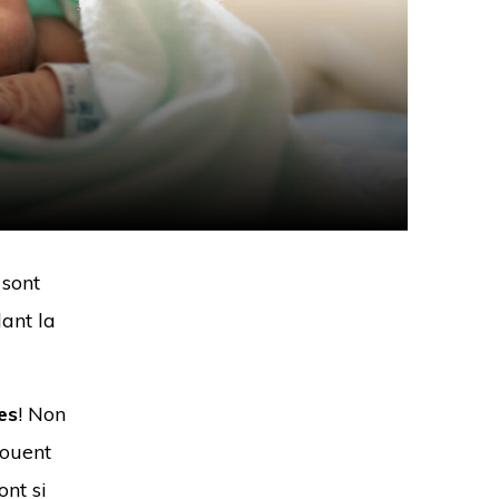
 sont
ant la
es
! Non
jouent
nt si