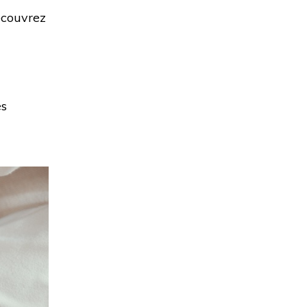
écouvrez
es