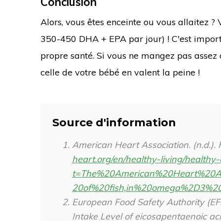
Conclusion
Alors, vous êtes enceinte ou vous allaitez ? 
350-450 DHA + EPA par jour) ! C'est impor
propre santé. Si vous ne mangez pas assez 
celle de votre bébé en valent la peine !
Source d'information
American Heart Association. (n.d.).
heart.org/en/healthy-living/healthy
t=The%20American%20Heart%20A
20of%20fish,in%20omega%2D3%20
European Food Safety Authority (EFS
Intake Level of eicosapentaenoic a