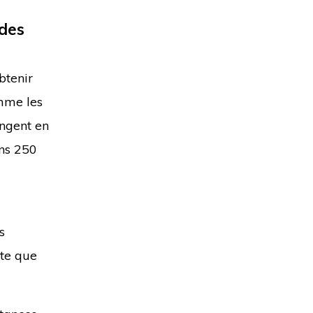
 des
btenir
omme les
ngent en
ns 250
s
rte que