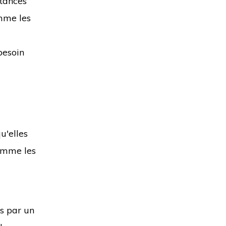
stances
omme les
besoin
u'elles
comme les
es par un