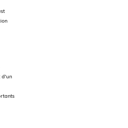
est
tion
s
 d'un
rtants