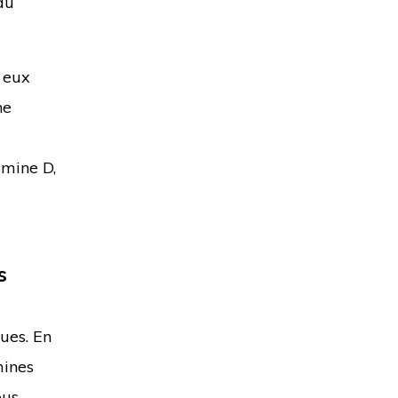
du
 eux
ne
amine D,
s
ues. En
mines
ous