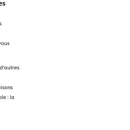
es
T
s
a
 vous
d'autres
aisons
le : la