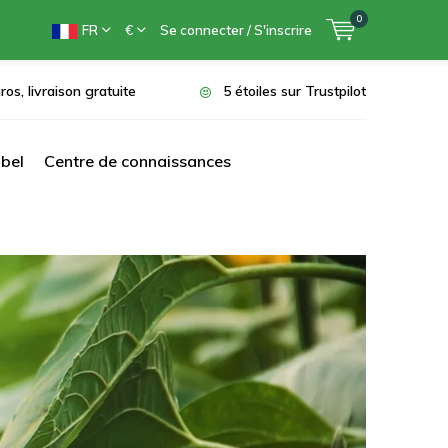
0
FR
€
Se connecter / S'inscrire
ros, livraison gratuite
5 étoiles sur Trustpilot
bel
Centre de connaissances