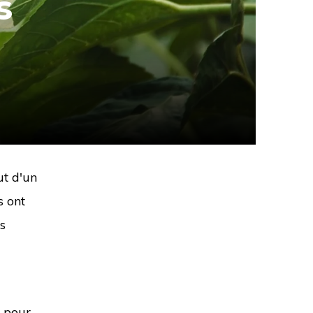
s
ut d'un
s ont
s
s pour