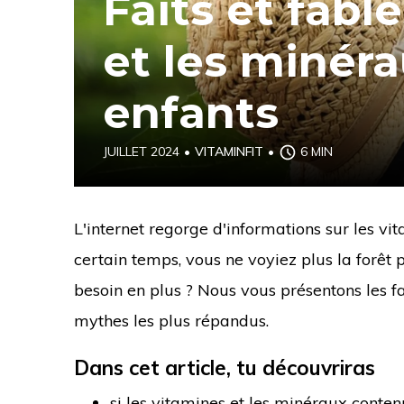
Faits et fabl
et les minéra
enfants
JUILLET 2024
•
VITAMINFIT
•
6 MIN
L'internet regorge d'informations sur les vi
certain temps, vous ne voyiez plus la forêt p
besoin en plus ? Nous vous présentons les fa
mythes les plus répandus.
Dans cet article, tu découvriras
si les vitamines et les minéraux conte