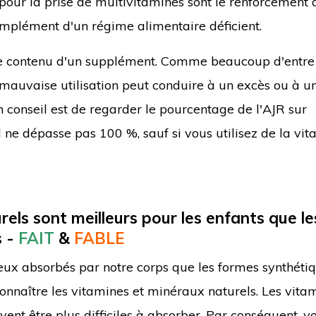
pour la prise de multivitamines sont le renforcement 
omplément d'un régime alimentaire déficient.
 le contenu d'un supplément. Comme beaucoup d'entre
mauvaise utilisation peut conduire à un excès ou à u
n conseil est de regarder le pourcentage de l'AJR sur
l ne dépasse pas 100 %, sauf si vous utilisez de la vit
els sont meilleurs pour les enfants que le
s -
FAIT
&
FABLE
eux absorbés par notre corps que les formes synthétiq
onnaître les vitamines et minéraux naturels. Les vita
vent être plus difficiles à absorber. Par conséquent, v