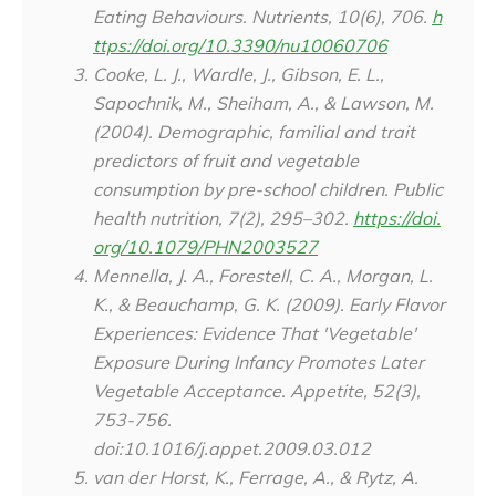
Eating Behaviours.
Nutrients
,
10
(6), 706.
h
ttps://doi.org/10.3390/nu10060706
Cooke, L. J., Wardle, J., Gibson, E. L.,
Sapochnik, M., Sheiham, A., & Lawson, M.
(2004). Demographic, familial and trait
predictors of fruit and vegetable
consumption by pre-school children.
Public
health nutrition
,
7
(2), 295–302.
https://doi.
org/10.1079/PHN2003527
Mennella, J. A., Forestell, C. A., Morgan, L.
K., & Beauchamp, G. K. (2009). Early Flavor
Experiences: Evidence That 'Vegetable'
Exposure During Infancy Promotes Later
Vegetable Acceptance.
Appetite
, 52(3),
753-756.
doi:10.1016/j.appet.2009.03.012
van der Horst, K., Ferrage, A., & Rytz, A.