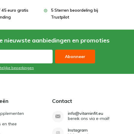
 45 euro gratis
5 Sterren beoordeling bij
nding
Trustpilot
e nieuwste aanbiedingen en promoties
Abonneer
telijke beperkingen
eën
Contact
upplementen
info@vitaminfit.eu
bereik ons via e-mail!
 en thee
Instagram