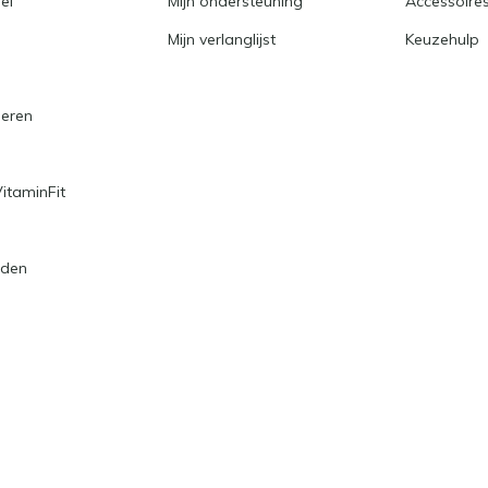
el
Mijn ondersteuning
Accessoire
Mijn verlanglijst
Keuzehulp
neren
taminFit
rden