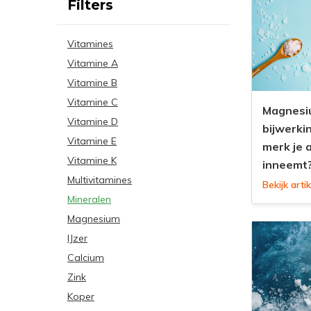
Filters
Vitamines
Vitamine A
Vitamine B
Vitamine C
Magnesi
Vitamine D
bijwerki
Vitamine E
merk je a
Vitamine K
inneemt
Multivitamines
Bekijk artik
Mineralen
Magnesium
IJzer
Calcium
Zink
Koper