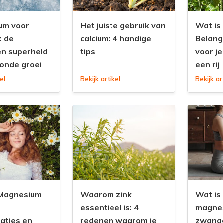
um voor
Het juiste gebruik van
Wat is
: de
calcium: 4 handige
Belang
n superheld
tips
voor j
onde groei
een rij
el
Bekijk artikel
Bekijk ar
 Magnesium
Waarom zink
Wat is 
essentieel is: 4
magnes
uaties en
redenen waarom je
zwang