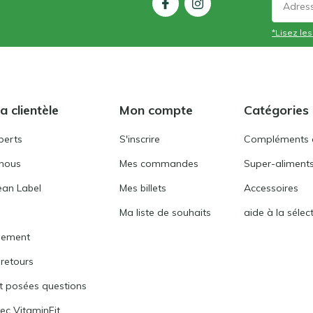
*Lisez les
a clientèle
Mon compte
Catégories
perts
S'inscrire
Compléments a
 nous
Mes commandes
Super-aliments
ean Label
Mes billets
Accessoires
Ma liste de souhaits
aide à la sélec
iement
 retours
 posées questions
ec VitaminFit