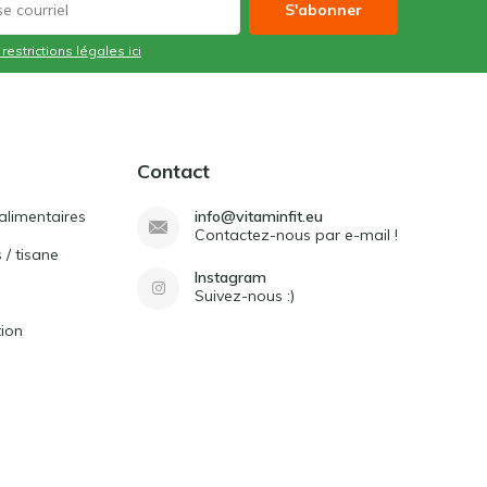
S'abonner
 restrictions légales ici
Contact
limentaires
info@vitaminfit.eu
Contactez-nous par e-mail !
 / tisane
Instagram
Suivez-nous :)
tion