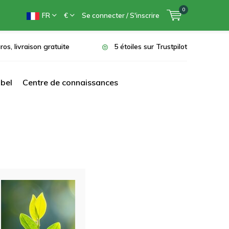
0
FR
€
Se connecter / S'inscrire
ros, livraison gratuite
5 étoiles sur Trustpilot
bel
Centre de connaissances