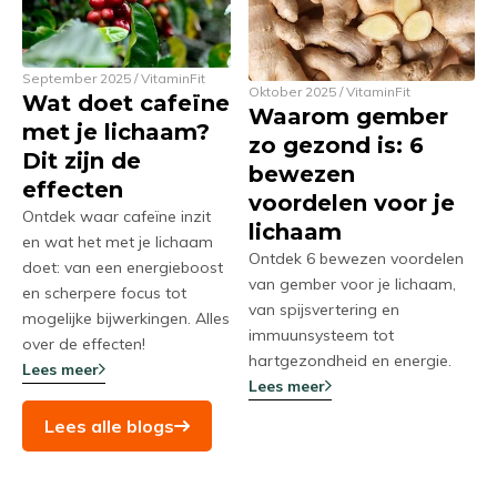
September 2025 / VitaminFit
Oktober 2025 / VitaminFit
Wat doet cafeïne
Waarom gember
met je lichaam?
zo gezond is: 6
Dit zijn de
bewezen
effecten
voordelen voor je
Ontdek waar cafeïne inzit
lichaam
en wat het met je lichaam
Ontdek 6 bewezen voordelen
doet: van een energieboost
van gember voor je lichaam,
en scherpere focus tot
van spijsvertering en
mogelijke bijwerkingen. Alles
immuunsysteem tot
over de effecten!
hartgezondheid en energie.
Lees meer
Lees meer
Lees alle blogs