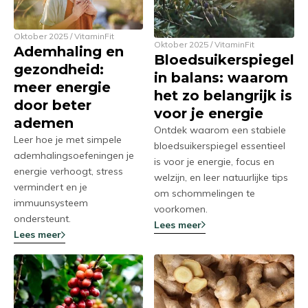
Oktober 2025 / VitaminFit
Oktober 2025 / VitaminFit
Ademhaling en
Bloedsuikerspiegel
gezondheid:
in balans: waarom
meer energie
het zo belangrijk is
door beter
voor je energie
ademen
Ontdek waarom een stabiele
Leer hoe je met simpele
bloedsuikerspiegel essentieel
ademhalingsoefeningen je
is voor je energie, focus en
energie verhoogt, stress
welzijn, en leer natuurlijke tips
vermindert en je
om schommelingen te
immuunsysteem
voorkomen.
ondersteunt.
Lees meer
Lees meer