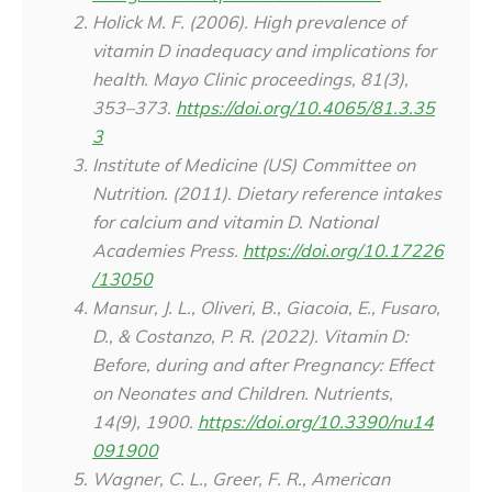
Holick M. F. (2006). High prevalence of
vitamin D inadequacy and implications for
health. Mayo Clinic proceedings, 81(3),
353–373.
https://doi.org/10.4065/81.3.35
3
Institute of Medicine (US) Committee on
Nutrition. (2011). Dietary reference intakes
for calcium and vitamin D. National
Academies Press.
https://doi.org/10.17226
/13050
Mansur, J. L., Oliveri, B., Giacoia, E., Fusaro,
D., & Costanzo, P. R. (2022). Vitamin D:
Before, during and after Pregnancy: Effect
on Neonates and Children.
Nutrients
,
14
(9), 1900.
https://doi.org/10.3390/nu14
091900
Wagner, C. L., Greer, F. R., American