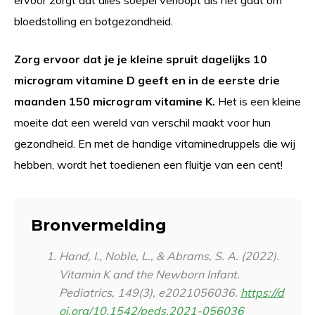
ervoor zorgt dat alles soepel verloopt als het gaat om
bloedstolling en botgezondheid.
Zorg ervoor dat je je kleine spruit dagelijks 10
microgram vitamine D geeft en in de eerste drie
maanden 150 microgram vitamine K.
Het is een kleine
moeite dat een wereld van verschil maakt voor hun
gezondheid. En met de handige vitaminedruppels die wij
hebben, wordt het toedienen een fluitje van een cent!
Bronvermelding
Hand, I., Noble, L., & Abrams, S. A. (2022).
Vitamin K and the Newborn Infant.
Pediatrics
,
149
(3), e2021056036.
https://d
oi.org/10.1542/peds.2021-056036