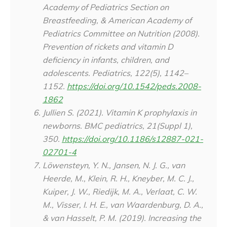
Academy of Pediatrics Section on
Breastfeeding, & American Academy of
Pediatrics Committee on Nutrition (2008).
Prevention of rickets and vitamin D
deficiency in infants, children, and
adolescents. Pediatrics, 122(5), 1142–
1152.
https://doi.org/10.1542/peds.2008-
1862
Jullien S. (2021). Vitamin K prophylaxis in
newborns.
BMC pediatrics
,
21
(Suppl 1),
350.
https://doi.org/10.1186/s12887-021-
02701-4
Löwensteyn, Y. N., Jansen, N. J. G., van
Heerde, M., Klein, R. H., Kneyber, M. C. J.,
Kuiper, J. W., Riedijk, M. A., Verlaat, C. W.
M., Visser, I. H. E., van Waardenburg, D. A.,
& van Hasselt, P. M. (2019). Increasing the