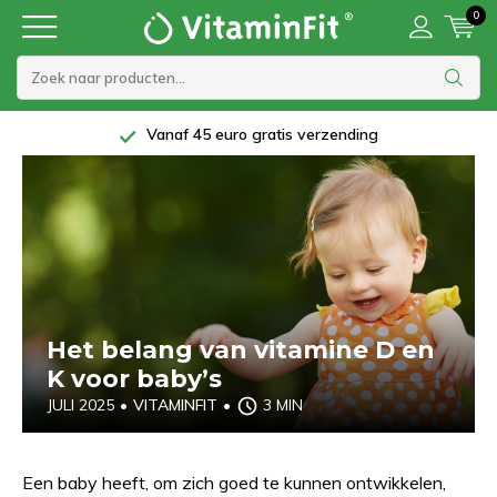
0
Vanaf 45 euro gratis verzending
Het belang van vitamine D en
K voor baby’s
JULI 2025
•
VITAMINFIT
•
3 MIN
Een baby heeft, om zich goed te kunnen ontwikkelen,