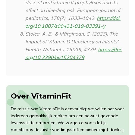
dose of oral vitamin K prophylaxis and its
effect on bleeding risk.
European journal of
pediatrics
,
178
(7), 1033–1042.
https://doi.
org/10.1007/s00431-019-03391-y
Stoica, A. B., & Mărginean, C. (2023). The
Impact of Vitamin D Deficiency on Infants'
Health.
Nutrients
,
15
(20), 4379.
https://doi.
org/10.3390/nu15204379
Over VitaminFit
De missie van VitaminFit is eenvoudig: we willen het voor
iedereen gemakkelijk maken om een bewust gezonde
levensstijl te omarmen. We zorgen ervoor dat je
moeiteloos de juiste voedingsstoffen binnenkrijgt dankzij