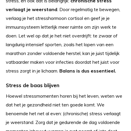
stress, en ook dat is belangrijk:
chronische stress
verlaagt je weerstand
. Door regelmatig te bewegen,
verlaag je het stresshormoon cortisol en geef je je
immuunsysteem letterlijk meer ruimte om zijn werk te
doen. Let wel op dat je het niet overdrijft: te zwaar of
langdurig intensief sporten, zoals het lopen van een
marathon zonder voldoende herstel, kan je juist tijdelijk
vatbaarder maken voor infecties doordat het juist voor
stress zorgt in je lichaam.
Balans is dus essentieel.
Stress de baas blijven
Hoewel stressmomenten horen bij het leven, weten we
dat het je gezondheid niet ten goede komt. We
benoemde het net al even: (chronische) stress verlaagt
je weerstand. Zorg dat je gedurende de dag voldoende
momenten inbouwt waarop je rust neemt of iets doet