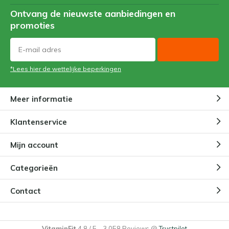
Ontvang de nieuwste aanbiedingen en
promoties
*Lees hier de wettelijke beperkingen
Meer informatie
Klantenservice
Mijn account
Categorieën
Contact
VitaminFit
4.8
/
5
-
3.058
Reviews @
Trustpilot