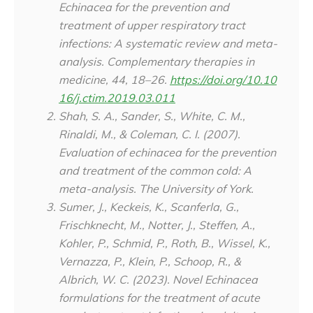
Echinacea for the prevention and
treatment of upper respiratory tract
infections: A systematic review and meta-
analysis.
Complementary therapies in
medicine
,
44
, 18–26.
https://doi.org/10.10
16/j.ctim.2019.03.011
Shah, S. A., Sander, S., White, C. M.,
Rinaldi, M., & Coleman, C. I. (2007).
Evaluation of echinacea for the prevention
and treatment of the common cold: A
meta-analysis.
The University of York.
Sumer, J., Keckeis, K., Scanferla, G.,
Frischknecht, M., Notter, J., Steffen, A.,
Kohler, P., Schmid, P., Roth, B., Wissel, K.,
Vernazza, P., Klein, P., Schoop, R., &
Albrich, W. C. (2023). Novel Echinacea
formulations for the treatment of acute