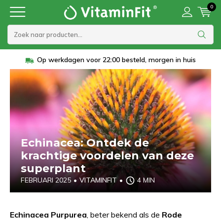
0
Vanaf 45 euro gratis verzending
Echinacea: Ontdek de
krachtige voordelen van deze
superplant
FEBRUARI 2025
•
VITAMINFIT
•
4 MIN
Echinacea Purpurea
, beter bekend als de
Rode