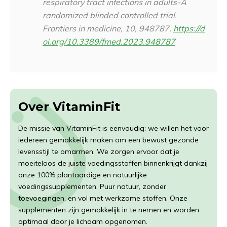
respiratory tract infections in adults-A
randomized blinded controlled trial.
Frontiers in medicine
,
10
, 948787.
https://d
oi.org/10.3389/fmed.2023.948787
Over VitaminFit
De missie van VitaminFit is eenvoudig: we willen het voor
iedereen gemakkelijk maken om een bewust gezonde
levensstijl te omarmen. We zorgen ervoor dat je
moeiteloos de juiste voedingsstoffen binnenkrijgt dankzij
onze 100% plantaardige en natuurlijke
voedingssupplementen. Puur natuur, zonder
toevoegingen, en vol met werkzame stoffen. Onze
supplementen zijn gemakkelijk in te nemen en worden
optimaal door je lichaam opgenomen.