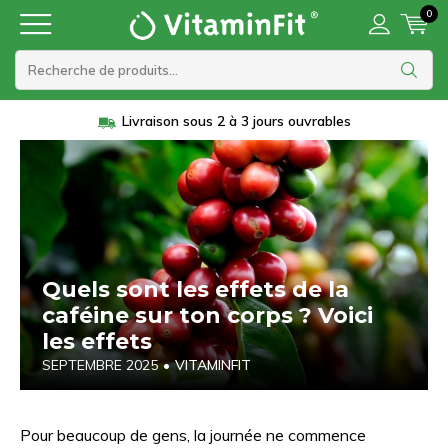
0
Livraison sous 2 à 3 jours ouvrables
Quels sont les effets de la
caféine sur ton corps ? Voici
les effets
SEPTEMBRE 2025
•
VITAMINFIT
Pour beaucoup de gens, la journée ne commence