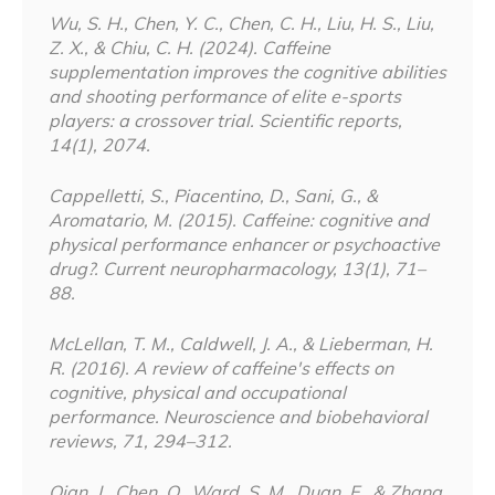
Wu, S. H., Chen, Y. C., Chen, C. H., Liu, H. S., Liu,
Z. X., & Chiu, C. H. (2024). Caffeine
supplementation improves the cognitive abilities
and shooting performance of elite e-sports
players: a crossover trial. Scientific reports,
14(1), 2074.
Cappelletti, S., Piacentino, D., Sani, G., &
Aromatario, M. (2015). Caffeine: cognitive and
physical performance enhancer or psychoactive
drug?. Current neuropharmacology, 13(1), 71–
88.
McLellan, T. M., Caldwell, J. A., & Lieberman, H.
R. (2016). A review of caffeine's effects on
cognitive, physical and occupational
performance. Neuroscience and biobehavioral
reviews, 71, 294–312.
Qian, J., Chen, Q., Ward, S. M., Duan, E., & Zhang,