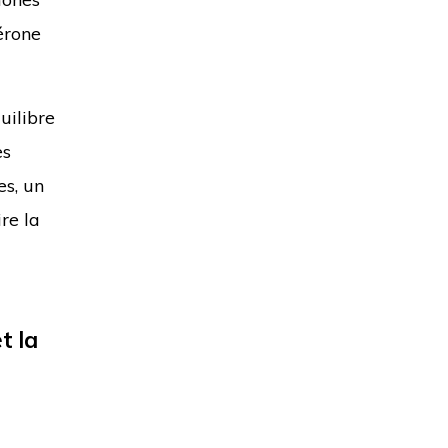
érone
uilibre
es
es, un
re la
t la