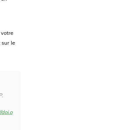
 votre
 sur le
P.
/doi.o