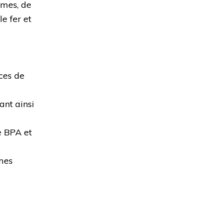
umes, de
le fer et
ces de
ant ainsi
e BPA et
mes