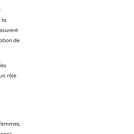
s
 la
assurent
ation de
des
un rôle
s femmes,
mones