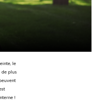
inte, le
 de plus
 peuvent
est
nterne !