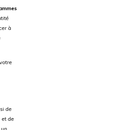
rammes
tité
cer à
e
votre
si de
 et de
 un