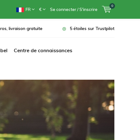
0
FR
€
Se connecter / S'inscrire
ros, livraison gratuite
5 étoiles sur Trustpilot
bel
Centre de connaissances