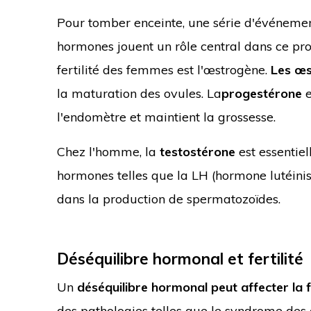
Pour tomber enceinte, une série d'événemen
hormones jouent un rôle central dans ce pr
fertilité des femmes est l'œstrogène.
Les œ
la maturation des ovules. La
progestérone
e
l'endomètre et maintient la grossesse.
Chez l'homme, la
testostérone
est essentiel
hormones telles que la LH (hormone lutéinis
dans la production de spermatozoïdes.
Déséquilibre hormonal et fertilité
Un
déséquilibre hormonal peut affecter la f
des pathologies telles que le syndrome des