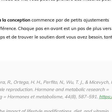
 la conception
commence par de petits ajustements
fférence. Chaque pas en avant est un pas de plus vers
ps et de trouver le soutien dont vous avez besoin, tant
a, R., Ortega, H. H., Perfito, N., Wu, T. J., & Micevych, 
le reproduction.
Hormone and metabolic research =
g = Hormones et metabolisme
,
44
(8), 587–591.
https:/
 The impact of lifestyle modifications, diet, and vitamin