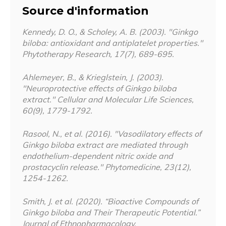
Source d'information
Kennedy, D. O., & Scholey, A. B. (2003). "Ginkgo
biloba: antioxidant and antiplatelet properties."
Phytotherapy Research
, 17(7), 689-695.
Ahlemeyer, B., & Krieglstein, J. (2003).
"Neuroprotective effects of Ginkgo biloba
extract."
Cellular and Molecular Life Sciences
,
60(9), 1779-1792.
Rasool, N., et al. (2016). "Vasodilatory effects of
Ginkgo biloba extract are mediated through
endothelium-dependent nitric oxide and
prostacyclin release."
Phytomedicine
, 23(12),
1254-1262.
Smith, J. et al. (2020). “Bioactive Compounds of
Ginkgo biloba and Their Therapeutic Potential.”
Journal of Ethnopharmacology
.