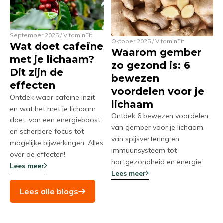
September 2025 / VitaminFit
Oktober 2025 / VitaminFit
Wat doet cafeïne
Waarom gember
met je lichaam?
zo gezond is: 6
Dit zijn de
bewezen
effecten
voordelen voor je
Ontdek waar cafeïne inzit
lichaam
en wat het met je lichaam
Ontdek 6 bewezen voordelen
doet: van een energieboost
van gember voor je lichaam,
en scherpere focus tot
van spijsvertering en
mogelijke bijwerkingen. Alles
immuunsysteem tot
over de effecten!
hartgezondheid en energie.
Lees meer
Lees meer
Lees alle blogs