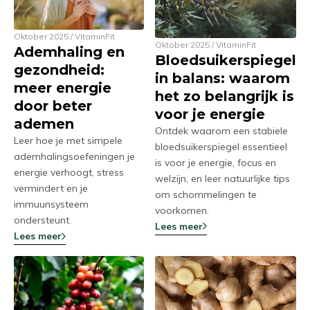
Oktober 2025 / VitaminFit
Oktober 2025 / VitaminFit
Ademhaling en
Bloedsuikerspiegel
gezondheid:
in balans: waarom
meer energie
het zo belangrijk is
door beter
voor je energie
ademen
Ontdek waarom een stabiele
Leer hoe je met simpele
bloedsuikerspiegel essentieel
ademhalingsoefeningen je
is voor je energie, focus en
energie verhoogt, stress
welzijn, en leer natuurlijke tips
vermindert en je
om schommelingen te
immuunsysteem
voorkomen.
ondersteunt.
Lees meer
Lees meer