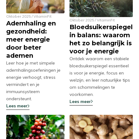
Oktober 2025 / VitaminFit
Oktober 2025 / VitaminFit
Ademhaling en
Bloedsuikerspiegel
gezondheid:
in balans: waarom
meer energie
het zo belangrijk is
door beter
voor je energie
ademen
Ontdek waarom een stabiele
Leer hoe je met simpele
bloedsuikerspiegel essentieel
ademhalingsoefeningen je
is voor je energie, focus en
energie verhoogt, stress
welzijn, en leer natuurlijke tips
vermindert en je
om schommelingen te
immuunsysteem
voorkomen.
ondersteunt.
Lees meer
Lees meer