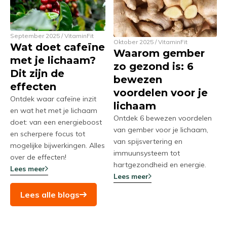
September 2025 / VitaminFit
Oktober 2025 / VitaminFit
Wat doet cafeïne
Waarom gember
met je lichaam?
zo gezond is: 6
Dit zijn de
bewezen
effecten
voordelen voor je
Ontdek waar cafeïne inzit
lichaam
en wat het met je lichaam
Ontdek 6 bewezen voordelen
doet: van een energieboost
van gember voor je lichaam,
en scherpere focus tot
van spijsvertering en
mogelijke bijwerkingen. Alles
immuunsysteem tot
over de effecten!
hartgezondheid en energie.
Lees meer
Lees meer
Lees alle blogs