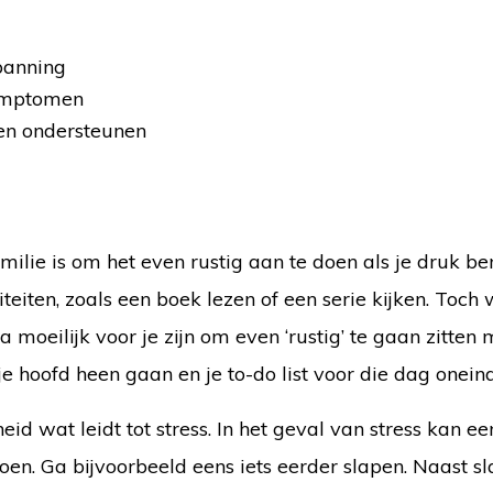
panning
symptomen
en ondersteunen
ilie is om het even rustig aan te doen als je druk ben
eiten, zoals een boek lezen of een serie kijken. Toch 
ra moeilijk voor je zijn om even ‘rustig’ te gaan zitten
e hoofd heen gaan en je to-do list voor die dag oneindi
id wat leidt tot stress. In het geval van stress kan ee
en. Ga bijvoorbeeld eens iets eerder slapen. Naast sla