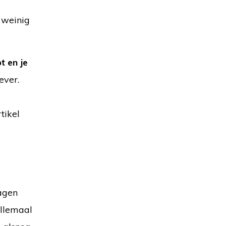
s weinig
t en je
ever.
tikel
ragen
allemaal