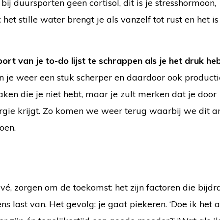
j duursporten geen cortisol, dit is je stresshormoon,
 het stille water brengt je als vanzelf tot rust en het i
rt van je to-do lijst te schrappen als je het druk heb
 je weer een stuk scherper en daardoor ook producti
maken die je niet hebt, maar je zult merken dat je door
e krijgt. Zo komen we weer terug waarbij we dit ar
doen.
é, zorgen om de toekomst: het zijn factoren die bijd
s last van. Het gevolg: je gaat piekeren. ‘Doe ik het 