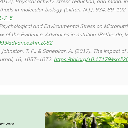
(2012). Physical activity, stress reduction, and mood: i
hods in molecular biology (Clifton, N.J.)
,
934
, 89–102.
1-7_5
f Psychological and Environmental Stress on Micronutri
ew of the Evidence.
Advances in nutrition (Bethesda, M
.1093/advances/nmz082
., Johnston, T. P., & Sahebkar, A. (2017). The impact of 
urnal
,
16
, 1057–1072.
https://doi.org/10.17179/excli
het voor