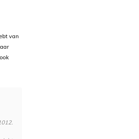
hebt van
maar
 ook
1012.