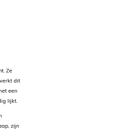
t. Ze
werkt dit
 met een
g lijkt.
n
ap, zijn