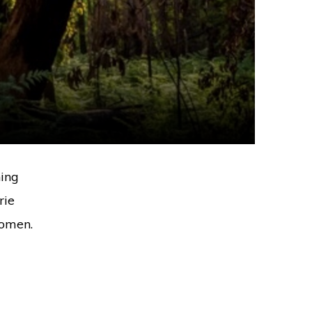
ning
rie
komen.