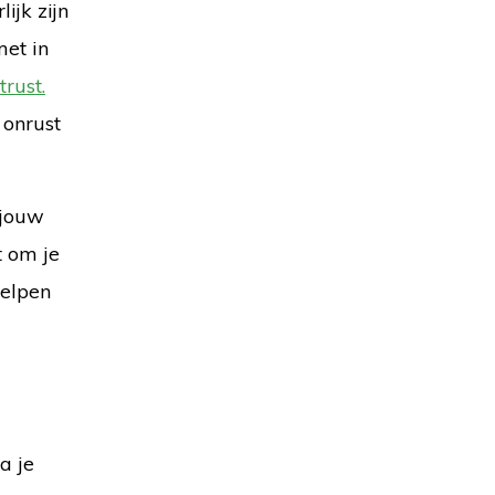
ijk zijn
met in
trust.
 onrust
 jouw
t om je
helpen
ga je