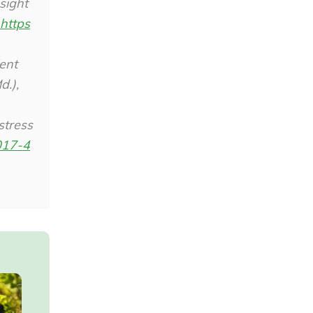
nsight
https
ent
d.)
,
stress
2017-4