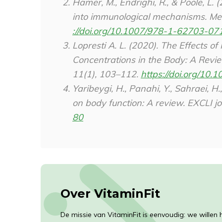
Hamer, M., Endrighi, R., & Poole, L. 
into immunological mechanisms.
Met
://doi.org/10.1007/978-1-62703-07
Lopresti A. L. (2020). The Effects o
Concentrations in the Body: A Revi
11
(1), 103–112.
https://doi.org/10
Yaribeygi, H., Panahi, Y., Sahraei, H
on body function: A review.
EXCLI jo
80
Over VitaminFit
De missie van VitaminFit is eenvoudig: we willen 