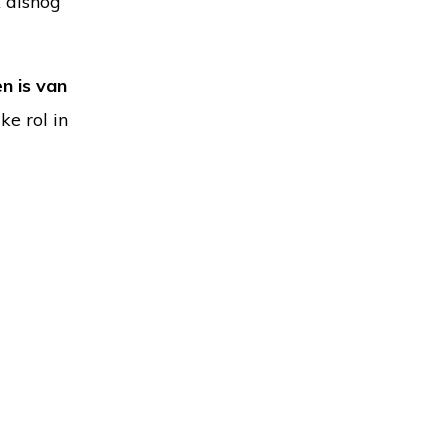
k alsnog
n is van
ke rol in