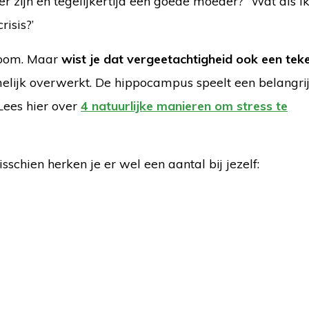
zijn én tegelijkertijd een goede moeder?’ ‘Wat als i
risis?’
toom. Maar
wist je dat vergeetachtigheid ook een teke
elijk overwerkt. De hippocampus speelt een belangrij
Lees hier over
4 natuurlijke manieren om stress te
chien herken je er wel een aantal bij jezelf: