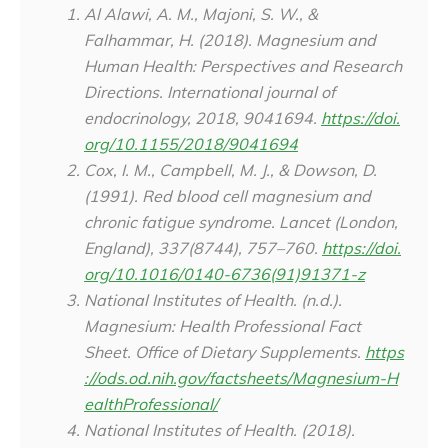
Al Alawi, A. M., Majoni, S. W., &
Falhammar, H. (2018). Magnesium and
Human Health: Perspectives and Research
Directions.
International journal of
endocrinology
,
2018
, 9041694.
https://doi.
org/10.1155/2018/9041694
Cox, I. M., Campbell, M. J., & Dowson, D.
(1991). Red blood cell magnesium and
chronic fatigue syndrome.
Lancet (London,
England)
,
337
(8744), 757–760.
https://doi.
org/10.1016/0140-6736(91)91371-z
National Institutes of Health. (n.d.).
Magnesium: Health Professional Fact
Sheet
. Office of Dietary Supplements.
https
://ods.od.nih.gov/factsheets/Magnesium-H
ealthProfessional/
National Institutes of Health. (2018).