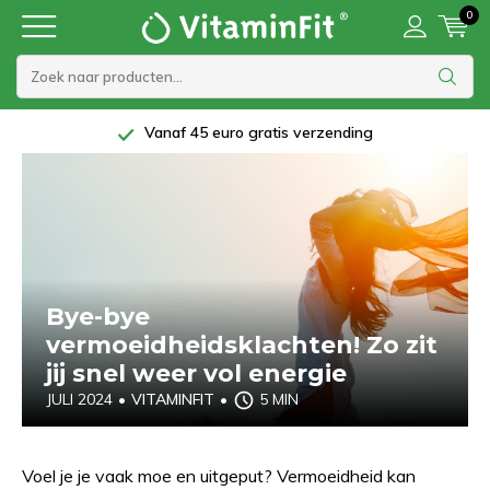
0
5 Sterren beoordeling bij Trustpilot
Bye-bye
vermoeidheidsklachten! Zo zit
jij snel weer vol energie
JULI 2024
•
VITAMINFIT
•
5 MIN
Voel je je vaak moe en uitgeput? Vermoeidheid kan