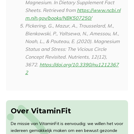
Magnesium. In
Dietary Supplement Fact
Sheets
. Retrieved from
https://www.ncbi.nl
m.nih.gov/books/NBK507250/
Pickering, G., Mazur, A., Trousselard, M.,
Bienkowski, P., Yaltsewa, N., Amessou, M.,
Noah, L., & Pouteau, E. (2020). Magnesium
Status and Stress: The Vicious Circle
Concept Revisited.
Nutrients
,
12
(12),
3672.
https://doi.org/10.3390/nu1212367
2
Over VitaminFit
De missie van VitaminFit is eenvoudig: we willen het voor
iedereen gemakkelijk maken om een bewust gezonde