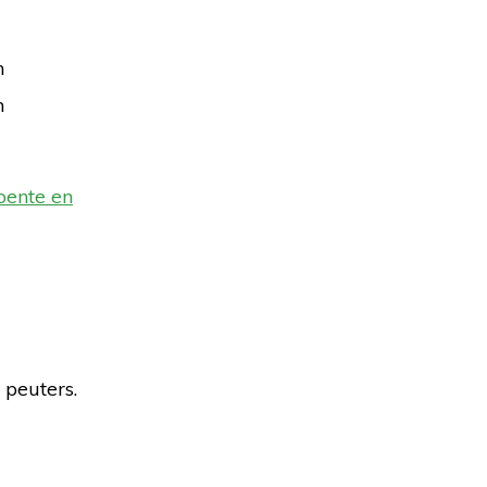
n
n
oente en
 peuters.