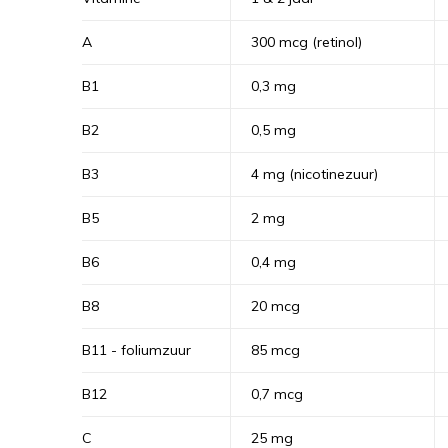
A
300 mcg (retinol)
B1
0,3 mg
B2
0,5 mg
B3
4 mg (nicotinezuur)
B5
2 mg
B6
0,4 mg
B8
20 mcg
B11 - foliumzuur
85 mcg
B12
0,7 mcg
C
25 mg