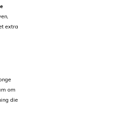
e
ven,
t extra
jonge
trum om
ning die