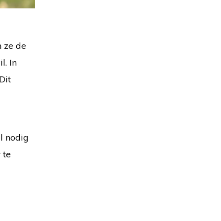
n ze de
l. In
Dit
l nodig
 te