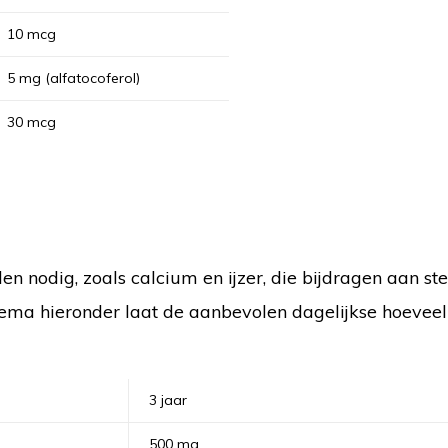
10 mcg
5 mg (alfatocoferol)
30 mcg
en nodig, zoals calcium en ijzer, die bijdragen aan st
ema hieronder laat de aanbevolen dagelijkse hoeveel
3 jaar
500 mg