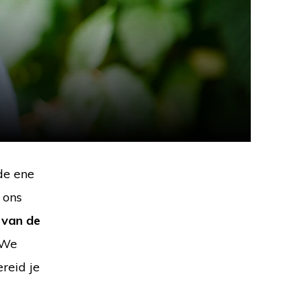
-
de ene
 ons
 van de
 We
reid je