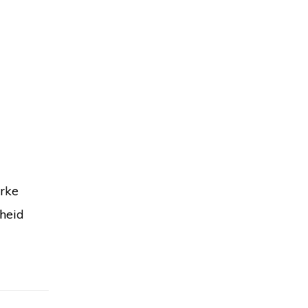
erke
heid