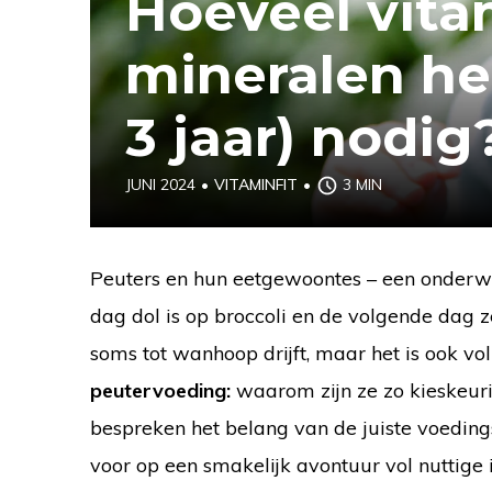
Hoeveel vita
mineralen hee
3 jaar) nodig
JUNI 2024
•
VITAMINFIT
•
3 MIN
Peuters en hun eetgewoontes – een onderwer
dag dol is op broccoli en de volgende dag ze
soms tot wanhoop drijft, maar het is ook v
peutervoeding:
waarom zijn ze zo kieskeur
bespreken het belang van de juiste voedings
voor op een smakelijk avontuur vol nuttige i