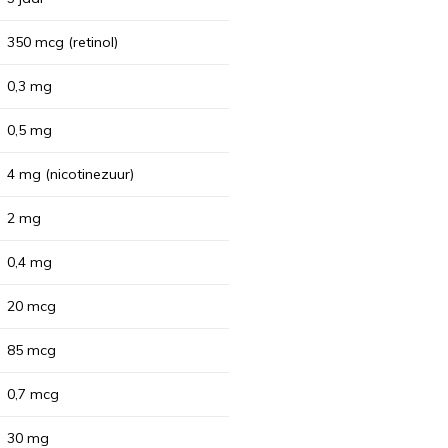
350 mcg (retinol)
0,3 mg
0,5 mg
4 mg (nicotinezuur)
2 mg
0,4 mg
20 mcg
85 mcg
0,7 mcg
30 mg