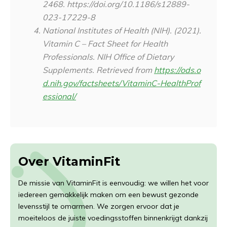
2468. https://doi.org/10.1186/s12889-
023-17229-8
National Institutes of Health (NIH). (2021).
Vitamin C – Fact Sheet for Health
Professionals.
NIH Office of Dietary
Supplements
. Retrieved from
https://ods.o
d.nih.gov/factsheets/VitaminC-HealthProf
essional/
Over VitaminFit
De missie van VitaminFit is eenvoudig: we willen het voor
iedereen gemakkelijk maken om een bewust gezonde
levensstijl te omarmen. We zorgen ervoor dat je
moeiteloos de juiste voedingsstoffen binnenkrijgt dankzij