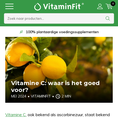
0
Op werkdagen voor 22:00 besteld, morgen in huis
Vitamine C: waar is het goed
voor?
MEI 2024
•
VITAMINFIT
•
2 MIN
Vitamine C
, ook bekend als ascorbinezuur, staat bekend