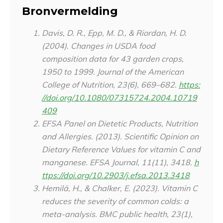
Bronvermelding
Davis, D. R., Epp, M. D., & Riordan, H. D.
(2004). Changes in USDA food
composition data for 43 garden crops,
1950 to 1999.
Journal of the American
College of Nutrition
,
23
(6), 669–682.
https:
//doi.org/10.1080/07315724.2004.10719
409
EFSA Panel on Dietetic Products, Nutrition
and Allergies. (2013). Scientific Opinion on
Dietary Reference Values for vitamin C and
manganese.
EFSA Journal
, 11(11), 3418.
h
ttps://doi.org/10.2903/j.efsa.2013.3418
Hemilä, H., & Chalker, E. (2023). Vitamin C
reduces the severity of common colds: a
meta-analysis.
BMC public health
,
23
(1),