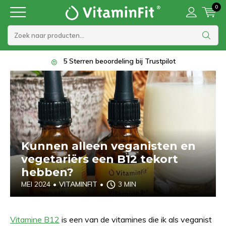
0
5 Sterren beoordeling bij Trustpilot
Kunnen alleen veganisten en
vegetariërs een B12 tekort
hebben?
MEI 2024
•
VITAMINFIT
•
3 MIN
Vitamine B12
is een van de vitamines die ik als veganist