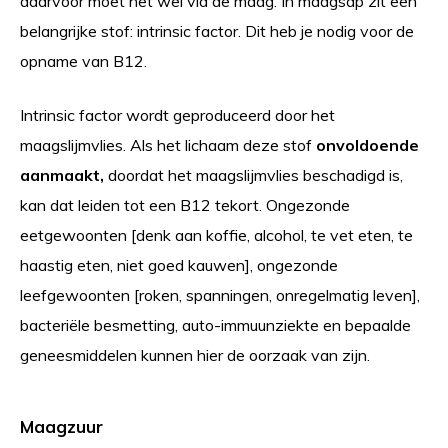
daarvóór moet het wel via de maag. In maagsap zit een
belangrijke stof: intrinsic factor. Dit heb je nodig voor de
opname van B12.
Intrinsic factor wordt geproduceerd door het
maagslijmvlies. Als het lichaam deze stof
onvoldoende
aanmaakt,
doordat het maagslijmvlies beschadigd is,
kan dat leiden tot een B12 tekort. Ongezonde
eetgewoonten [denk aan koffie, alcohol, te vet eten, te
haastig eten, niet goed kauwen], ongezonde
leefgewoonten [roken, spanningen, onregelmatig leven],
bacteriële besmetting, auto-immuunziekte en bepaalde
geneesmiddelen kunnen hier de oorzaak van zijn.
Maagzuur