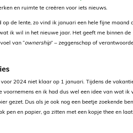
erken en ruimte te creëren voor iets nieuws.
d op de lente, zo vind ik januari een hele fijne maand
at ik wil in het nieuwe jaar. Het geeft me binnen de
voel van “
ownership
” – zeggenschap of verantwoordel
ies
 voor 2024 niet klaar op 1 januari. Tijdens de vakanti
e voornemens en ik had dus wel een idee van wat ik w
er gezet. Dus als je ook nog een beetje zoekende bent
Pak pen en papier, ga zitten met een kopje thee en laa