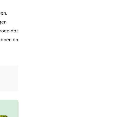
gen.
gen
hoop dat
t doen en