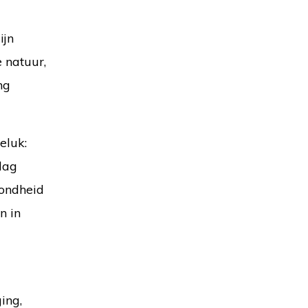
ijn
 natuur,
ng
eluk:
dag
zondheid
n in
ing,