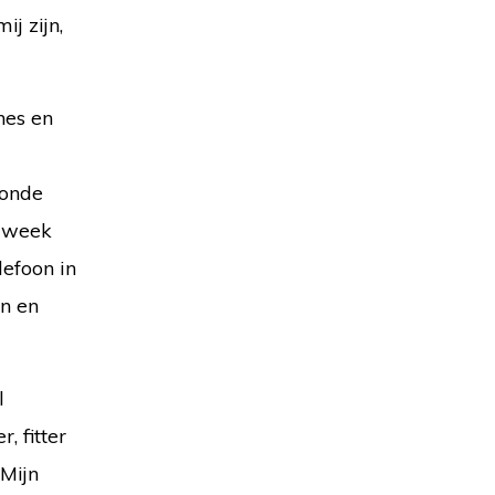
j zijn,
nes en
zonde
e week
lefoon in
n en
l
, fitter
 Mijn