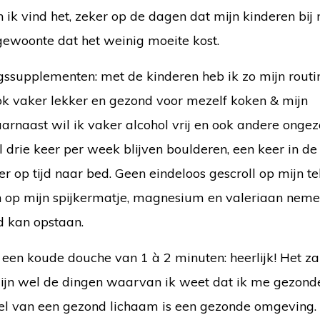
k vind het, zeker op de dagen dat mijn kinderen bij mi
 gewoonte dat het weinig moeite kost.
ssupplementen: met de kinderen heb ik zo mijn routi
 ook vaker lekker en gezond voor mezelf koken & mijn
arnaast wil ik vaker alcohol vrij en ook andere onge
wil drie keer per week blijven boulderen, een keer in d
r op tijd naar bed. Geen eindeloos gescroll op mijn te
n op mijn spijkermatje, magnesium en valeriaan neme
d kan opstaan.
een koude douche van 1 à 2 minuten: heerlijk! Het za
ijn wel de dingen waarvan ik weet dat ik me gezonder
deel van een gezond lichaam is een gezonde omgeving.