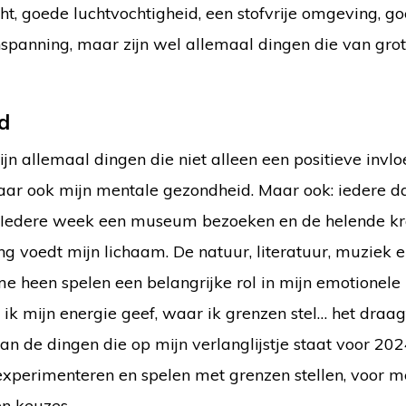
t, goede luchtvochtigheid, een stofvrije omgeving, g
 inspanning, maar zijn wel allemaal dingen die van gro
id
jn allemaal dingen die niet alleen een positieve invl
aar ook mijn mentale gezondheid. Maar ook: iedere d
. Iedere week een museum bezoeken en de helende kr
g voedt mijn lichaam. De natuur, literatuur, muziek e
 heen spelen een belangrijke rol in mijn emotionele
ik mijn energie geef, waar ik grenzen stel… het draag
an de dingen die op mijn verlanglijstje staat voor 202
xperimenteren en spelen met grenzen stellen, voor m
en keuzes.