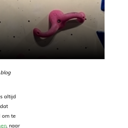
 blog
 altijd
 dat
d om te
men
, naar