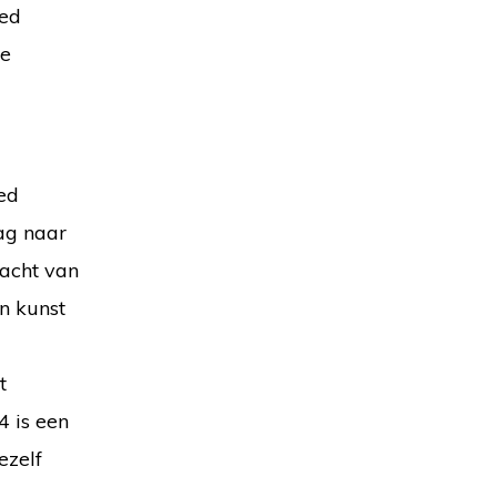
oed
te
oed
ag naar
acht van
n kunst
t
4 is een
ezelf