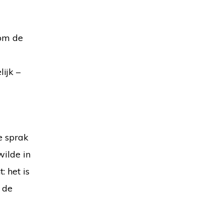
 om de
ijk –
e sprak
ilde in
: het is
t de