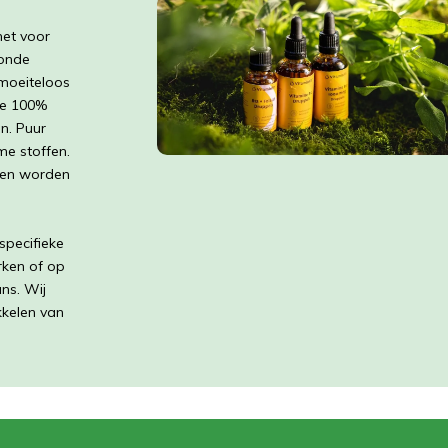
het voor
zonde
 moeiteloos
nze 100%
n. Puur
me stoffen.
 en worden
specifieke
rken of op
ns. Wij
kkelen van