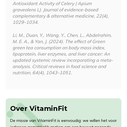
Antioxidant Activity of Celery ( Apium
graveolens L). Journal of evidence-based
complementary & alternative medicine, 22(4),
1029–1034.
Li, M., Duan, Y., Wang, Y., Chen, L., Abdelrahim,
M. E. A., & Yan, J. (2024). The effect of Green
green tea consumption on body mass index,
lipoprotein, liver enzymes, and liver cancer: An
updated systemic review incorporating a meta-
analysis. Critical reviews in food science and
nutrition, 64(4), 1043–1051.
Over VitaminFit
De missie van VitaminFit is eenvoudig: we willen het voor
iedereen gemakkelijk maken om een bewust gezonde