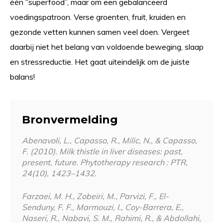
één “superfood”, maar om een gebalanceerd
voedingspatroon. Verse groenten, fruit, kruiden en
gezonde vetten kunnen samen veel doen. Vergeet
daarbij niet het belang van voldoende beweging, slaap
en stressreductie. Het gaat uiteindelijk om de juiste
balans!
Bronvermelding
Abenavoli, L., Capasso, R., Milic, N., & Capasso,
F. (2010). Milk thistle in liver diseases: past,
present, future. Phytotherapy research : PTR,
24(10), 1423–1432.
Farzaei, M. H., Zobeiri, M., Parvizi, F., El-
Senduny, F. F., Marmouzi, I., Coy-Barrera, E.,
Naseri, R., Nabavi, S. M., Rahimi, R., & Abdollahi,