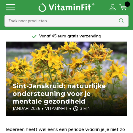
0
5 Sterren beoordeling bij Trustpilot
Sint-Janskruid: natuurlijke
ondersteuning voor je
mentale gezondheid
JANUARI 2025
•
VITAMINFIT
•
3 MIN
Iedereen heeft wel eens een periode waarin je je niet zo