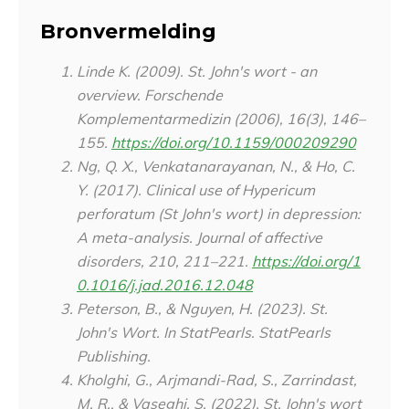
Bronvermelding
Linde K. (2009). St. John's wort - an
overview.
Forschende
Komplementarmedizin (2006)
,
16
(3), 146–
155.
https://doi.org/10.1159/000209290
Ng, Q. X., Venkatanarayanan, N., & Ho, C.
Y. (2017). Clinical use of Hypericum
perforatum (St John's wort) in depression:
A meta-analysis.
Journal of affective
disorders
,
210
, 211–221.
https://doi.org/1
0.1016/j.jad.2016.12.048
Peterson, B., & Nguyen, H. (2023). St.
John's Wort. In
StatPearls
. StatPearls
Publishing.
Kholghi, G., Arjmandi-Rad, S., Zarrindast,
M. R., & Vaseghi, S. (2022). St. John's wort