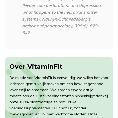
(Hypericum perforatum) and depression:
what happens to the neurotransmitter
systems?.
Naunyn-Schmiedeberg's
archives of pharmacology
,
395
(6), 629–
642.
Over VitaminFit
De missie van VitaminFit is eenvoudig: we willen het voor
iedereen gemakkelijk maken om een bewust gezonde
levensstijl te omarmen. We zorgen ervoor dat je
moeiteloos de juiste voedingsstoffen binnenkrijgt dankzij
onze 100% plantaardige en natuurlijke
voedingssupplementen. Puur natuur, zonder
toevoegingen, en vol met werkzame stoffen. Onze