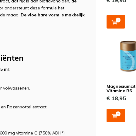
€ 19,95
ract, dat rijk is aan bioflavonoïden,
de
oor ondersteunt deze formule het
r de maag.
De vloeibare vorm is makkelijk
iënten
 5 ml
:
Magnesiumcit
or volwassenen.
Vitamine B6
€ 18,95
en Rozenbottel extract.
 = 600 mg vitamine C (750% ADH*)