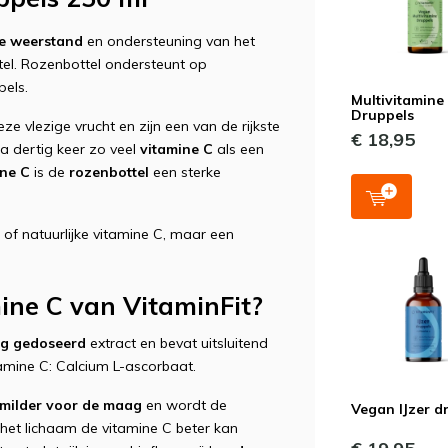
e weerstand
en ondersteuning van het
el. Rozenbottel ondersteunt op
pels.
Multivitamine
Druppels
e vlezige vrucht en zijn een van de rijkste
€ 18,95
na dertig keer zo veel
vitamine C
als een
ine C
is de
rozenbottel
een sterke
 of natuurlijke vitamine C, maar een
ne C van VitaminFit?
g gedoseerd
extract en bevat uitsluitend
amine C: Calcium L-ascorbaat.
milder voor de maag
en wordt de
Vegan IJzer d
het lichaam de vitamine C beter kan