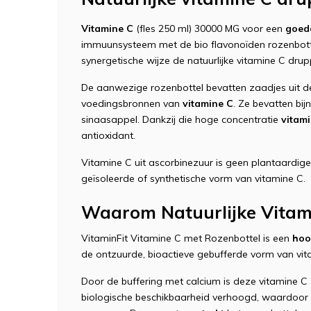
Vitamine C
(fles 250 ml) 30000 MG voor een
goed
immuunsysteem met de bio flavonoïden rozenbott
synergetische wijze de natuurlijke vitamine C drup
De aanwezige rozenbottel bevatten zaadjes uit dez
voedingsbronnen van
vitamine C
. Ze bevatten bij
sinaasappel. Dankzij die hoge concentratie
vitam
antioxidant.
Vitamine C uit ascorbinezuur is geen plantaardige
geïsoleerde of synthetische vorm van vitamine C.
Waarom Natuurlijke Vitami
VitaminFit Vitamine C met Rozenbottel is een
hoo
de ontzuurde, bioactieve gebufferde vorm van vit
Door de buffering met calcium is deze vitamine C
biologische beschikbaarheid verhoogd, waardoor 