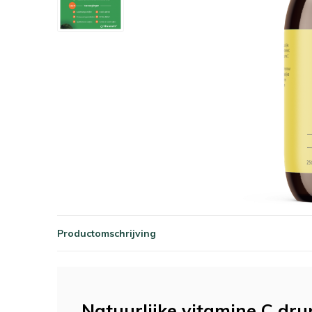
Productomschrijving
Natuurlijke vitamine C dru