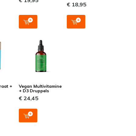
€ 19,95
€ 18,95
raat +
Vegan Multivitamine
+ D3 Druppels
€ 24,45