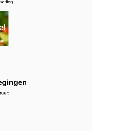
oeding.
egingen
tuur: