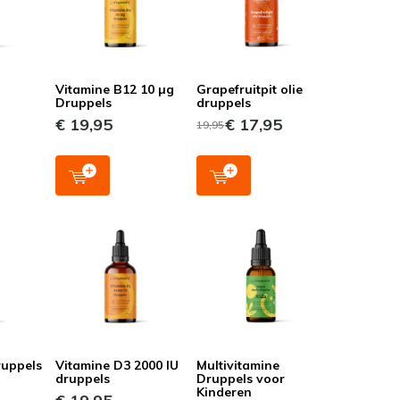
Vitamine B12 10 µg
Grapefruitpit olie
Druppels
druppels
€ 19,95
€ 17,95
19,95
ruppels
Vitamine D3 2000 IU
Multivitamine
druppels
Druppels voor
Kinderen